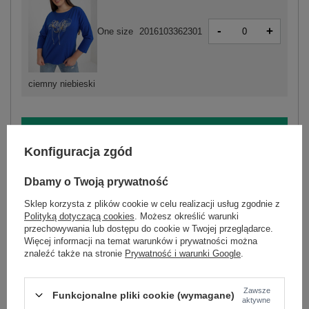
-
+
One size
2016103362301
ciemny niebieski
ZALOGUJ SIĘ I ZOBACZ CENĘ
Konfiguracja zgód
Masz pytanie? Chętnie pomożemy.
Dbamy o Twoją prywatność
Zadzwoń
+48 601 547 740
Zadaj pytanie
Sklep korzysta z plików cookie w celu realizacji usług zgodnie z
Polityką dotyczącą cookies
. Możesz określić warunki
skład materiału : 90% bawełna, 10% elastan
przechowywania lub dostępu do cookie w Twojej przeglądarce.
sposób prania : pranie w pralce w 30°C
Więcej informacji na temat warunków i prywatności można
znaleźć także na stronie
Prywatność i warunki Google
.
Kod produktu
RV-BZ-8554.01P
Marka
RELEVANCE
Zawsze
Funkcjonalne pliki cookie (wymagane)
aktywne
styl
casual