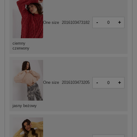
-
+
One size
2016103473182
ciemny
czerwony
-
+
One size
2016103473205
jasny beżowy