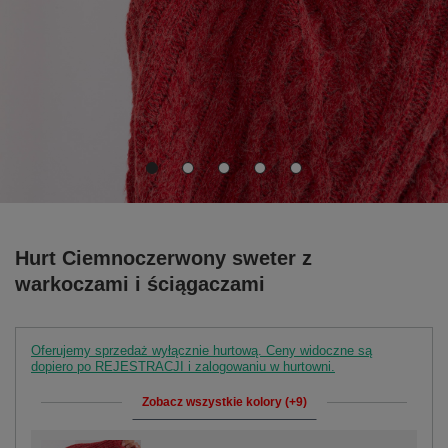
Hurt Ciemnoczerwony sweter z
warkoczami i ściągaczami
Oferujemy sprzedaż wyłącznie hurtową. Ceny widoczne są
dopiero po REJESTRACJI i zalogowaniu w hurtowni.
Zobacz wszystkie kolory (+9)