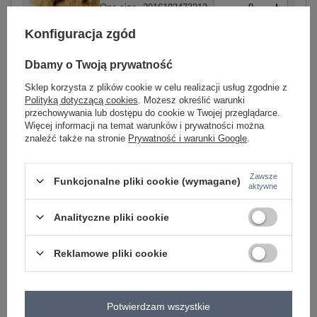
-
+
One size
2016103473212
Konfiguracja zgód
jasny żółty
Dbamy o Twoją prywatność
Sklep korzysta z plików cookie w celu realizacji usług zgodnie z
Polityką dotyczącą cookies
. Możesz określić warunki
przechowywania lub dostępu do cookie w Twojej przeglądarce.
Więcej informacji na temat warunków i prywatności można
znaleźć także na stronie
Prywatność i warunki Google
.
-
+
One size
2016103473229
Zawsze
Funkcjonalne pliki cookie (wymagane)
aktywne
niebieski
Analityczne pliki cookie
Zobacz wszystkie kolory (+9)
Reklamowe pliki cookie
ZALOGUJ SIĘ I ZOBACZ CENĘ
Potwierdzam wszystkie