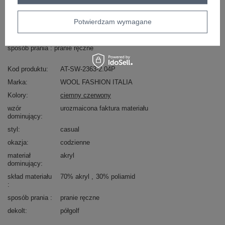
Masz pytanie? Chętnie pomożemy.
Zadzwoń
+48 601 547 740
Zadaj pytanie
Potwierdzam wymagane
skład materiału : 70% akryl , 30% poliamid
sposób prania : pranie ręczne
Kod produktu
AT-SW-2363-2.04P
Marka
WOOL FASHION ITALIA
Kolory
ciemny czerwony
wzór
urozmaicona faktura materiału
dominujący
styl
casual
okazja
codzienne
materiał
akryl
dominujący
skład materiału
70% akryl
30% poliamid
sposób prania
pranie ręczne
dekolt
półgolf