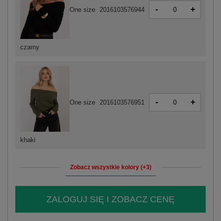
-
+
One size
2016103576944
czarny
-
+
One size
2016103576951
khaki
Zobacz wszystkie kolory (+3)
ZALOGUJ SIĘ I ZOBACZ CENĘ