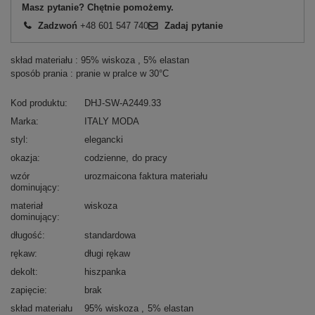
Masz pytanie? Chętnie pomożemy.
Zadzwoń
+48 601 547 740
Zadaj pytanie
skład materiału : 95% wiskoza , 5% elastan
sposób prania : pranie w pralce w 30°C
Kod produktu
DHJ-SW-A2449.33
Marka
ITALY MODA
styl
elegancki
okazja
codzienne
do pracy
wzór
urozmaicona faktura materiału
dominujący
materiał
wiskoza
dominujący
długość
standardowa
rękaw
długi rękaw
dekolt
hiszpanka
zapięcie
brak
skład materiału
95% wiskoza
5% elastan