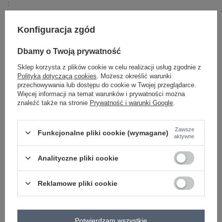
sposób prania
pranie w pralce w 30°C
Konfiguracja zgód
cechy
materiał prążkowany
dodatkowe
Dbamy o Twoją prywatność
OPIS PRODUKTU
Sklep korzysta z plików cookie w celu realizacji usług zgodnie z
Polityką dotyczącą cookies
. Możesz określić warunki
OPINIE
przechowywania lub dostępu do cookie w Twojej przeglądarce.
Więcej informacji na temat warunków i prywatności można
ZWROTY I WYMIANA
znaleźć także na stronie
Prywatność i warunki Google
.
ZAKŁADKA KOSZTY WYSYŁKI
Zawsze
Funkcjonalne pliki cookie (wymagane)
aktywne
Z naszego bloga
Analityczne pliki cookie
Hity sezonu w stylu Reserved, które znajdziesz w
FactoryPrice
Reklamowe pliki cookie
Potwierdzam wszystkie