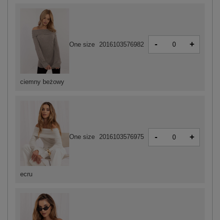
-
+
One size
2016103576982
ciemny beżowy
-
+
One size
2016103576975
ecru