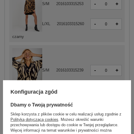
-
+
S/M
2016103315253
-
+
L/XL
2016103315260
czarny
-
+
S/M
2016103315239
Konfiguracja zgód
czarno-beżowy
Dbamy o Twoją prywatność
Sklep korzysta z plików cookie w celu realizacji usług zgodnie z
ZALOGUJ SIĘ I ZOBACZ CENĘ
Polityką dotyczącą cookies
. Możesz określić warunki
przechowywania lub dostępu do cookie w Twojej przeglądarce.
Więcej informacji na temat warunków i prywatności można
Masz pytanie? Chętnie pomożemy.