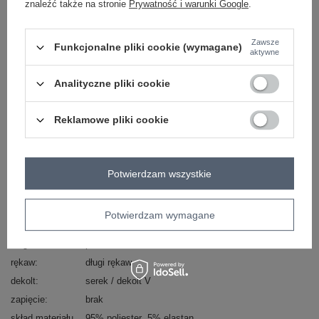
znaleźć także na stronie
Prywatność i warunki Google
.
Zadzwoń
+48 601 547 740
Zadaj pytanie
Zawsze
Funkcjonalne pliki cookie (wymagane)
skład materiału : 95% poliester, 5% elastan
aktywne
sposób prania : pranie w pralce w 30°C
Analityczne pliki cookie
Kod produktu
RP-TU-8189-2.07
Marka
RUE PARIS
Reklamowe pliki cookie
typ produktu
sukienka codzienna
fason
sukienka prosta
okazja
codzienne
Potwierdzam wszystkie
wzór
nadruk
motyw zwierzęcy
dominujący
materiał
poliester
Potwierdzam wymagane
dominujący
długość
przed kolano
rękaw
długi rękaw
dekolt
serek / dekolt V
zapięcie
brak
skład materiału
95% poliester
5% elastan