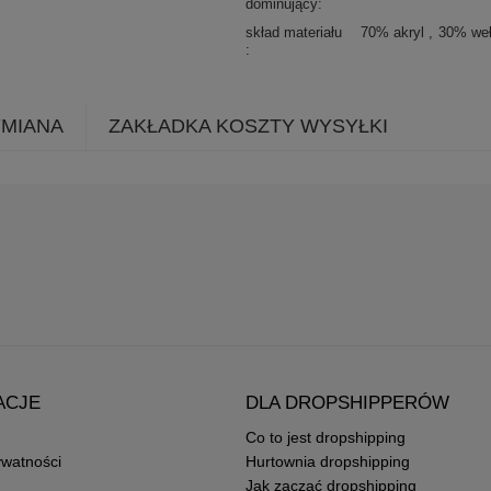
dominujący
skład materiału
70% akryl
30% we
YMIANA
ZAKŁADKA KOSZTY WYSYŁKI
ACJE
DLA DROPSHIPPERÓW
Co to jest dropshipping
ywatności
Hurtownia dropshipping
Jak zacząć dropshipping