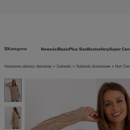
Kategorie
Nowości
Basic
Plus Size
Bestsellery
Super Cen
Hurtownia odzieży damskiej
Sukienki
Sukienki dzianinowe
Hurt Cie