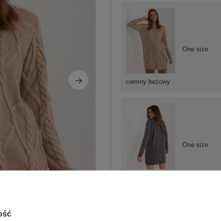
One size
ciemny beżowy
One size
ciemny szary
ość
ZA