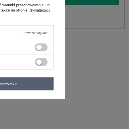
ć warunki przechowywania lub
 także na stronie
Prywatność i
y.
Zadaj pytanie
Zawsze aktywne
na
C
 materiału
wszystkie