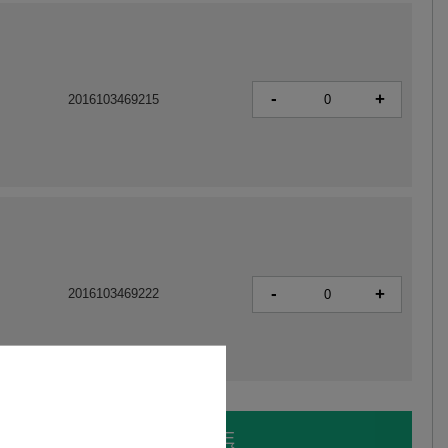
-
+
2016103469215
-
+
2016103469222
LOGUJ SIĘ I ZOBACZ CENĘ