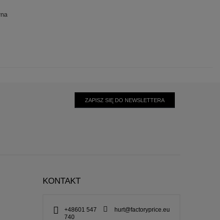
łna
ZAPISZ SIĘ DO NEWSLETTERA
KONTAKT
+48601 547
hurt@factoryprice.eu
740