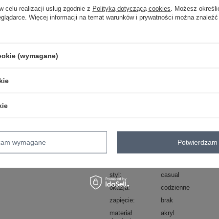
w celu realizacji usług zgodnie z
Polityką dotyczącą cookies
. Możesz określi
eglądarce. Więcej informacji na temat warunków i prywatności można znaleźć
Masz pytanie? Chętnie pomożem
Zadzwoń
+48 601 547 740
cookie (wymagane)
skład materiału : 70% akryl , 30% weł
sposób prania : pranie w pralce w 30°
kie
Kod produktu
BA-SK-8012-1.66P
Marka
BADU
kie
wzór
urozmaicona faktura
dominujący
dekolt
półgolf
dzam wymagane
Potwierdzam 
rękaw
długi rękaw
długość
mini
styl
casual
okazja
codzienne
zapięcie
brak
materiał
akryl