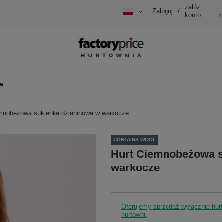
załóż
Zaloguj
/
konto
z
a
mnobeżowa sukienka dzianinowa w warkocze
CONTAINS WOOL
Hurt Ciemnobeżowa s
warkocze
Oferujemy sprzedaż wyłącznie hu
hurtowni.