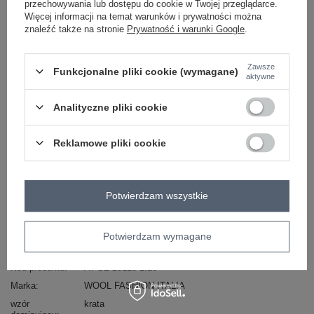
przechowywania lub dostępu do cookie w Twojej przeglądarce.
Więcej informacji na temat warunków i prywatności można
znaleźć także na stronie
Prywatność i warunki Google
.
brzoskwiniowy
Zawsze
Funkcjonalne pliki cookie (wymagane)
aktywne
Zobacz wszystkie kolory (+5)
Analityczne pliki cookie
ZALOGUJ SIĘ I ZOBACZ CENĘ
Reklamowe pliki cookie
Masz pytanie? Chętnie pomożemy.
Zadzwoń
+48 601 547 740
Zadaj pytanie
Potwierdzam wszystkie
skład materiału : 100% poliester
Potwierdzam wymagane
sposób prania : pranie w pralce w 30°C
Kod produktu
AT-SZ-23125-1.26
Marka
WOOL FASHION ITALIA
wzór
krata