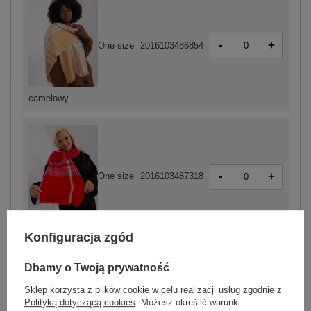
-
+
One size
2016103486854
camelowy
-
+
One size
2016103487318
czerwony
Konfiguracja zgód
Dbamy o Twoją prywatność
Sklep korzysta z plików cookie w celu realizacji usług zgodnie z
Polityką dotyczącą cookies
. Możesz określić warunki
-
+
One size
2016103487325