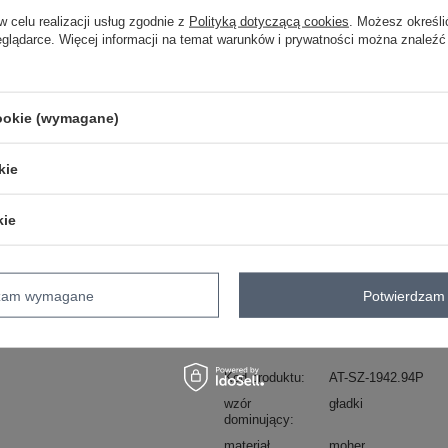
w celu realizacji usług zgodnie z
Polityką dotyczącą cookies
. Możesz określi
eglądarce. Więcej informacji na temat warunków i prywatności można znaleźć
One size
cookie (wymagane)
pomarańczowy
kie
ZA
kie
Masz pytanie? Chętnie pomożem
Zadzwoń
+48 601 547 740
dzam wymagane
Potwierdzam 
Hurt Camelowo-pomarańczowy dzianin
Kod produktu
AT-SZ-1942.94P
wzór
gładki
dominujący
materiał
moher