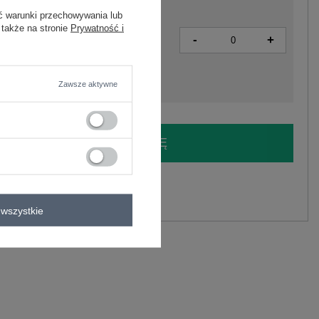
ć warunki przechowywania lub
 także na stronie
Prywatność i
-
+
2016103289981
Zawsze aktywne
LOGUJ SIĘ I ZOBACZ CENĘ
y.
Zadaj pytanie
wszystkie
owy szal damski .