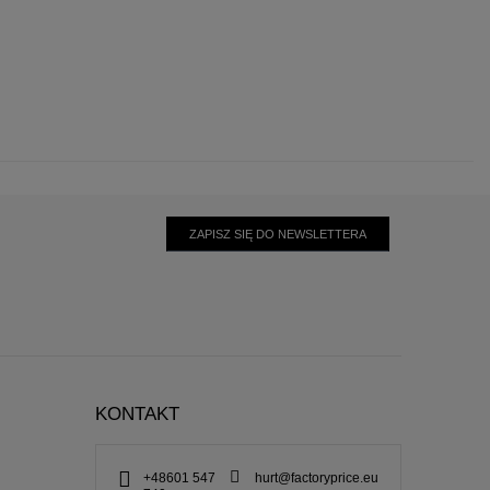
ZAPISZ SIĘ DO NEWSLETTERA
KONTAKT
+48601 547
hurt@factoryprice.eu