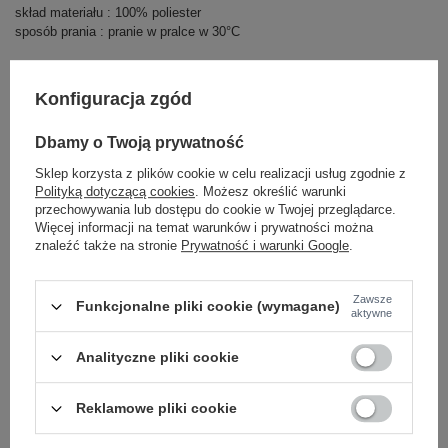
skład materiału : 100% poliester
sposób prania : pranie w pralce w 30°C
Kod produktu
TW-PL-BI-5312-1.31
Konfiguracja zgód
Marka
OCH BELLA
typ produktu
płaszcz przejściowy
Dbamy o Twoją prywatność
materiał
poliester
dominujący
Sklep korzysta z plików cookie w celu realizacji usług zgodnie z
Polityką dotyczącą cookies
. Możesz określić warunki
długość
długa
przechowywania lub dostępu do cookie w Twojej przeglądarce.
cechy
z podszewką
kieszenie
z paskiem
jednorzędowy
Więcej informacji na temat warunków i prywatności można
dodatkowe
znaleźć także na stronie
Prywatność i warunki Google
.
styl
elegancki
sezon
jesień
zima
wiosna
Zawsze
Funkcjonalne pliki cookie (wymagane)
kaptur
bez kaptura
aktywne
okazja
codzienne
do pracy
wizytowe
Analityczne pliki cookie
wypełnienie
nie dotyczy
ocieplenie
bez ocieplenia
Reklamowe pliki cookie
zapięcie
guziki
jednorzędowe
skład materiału
100% poliester