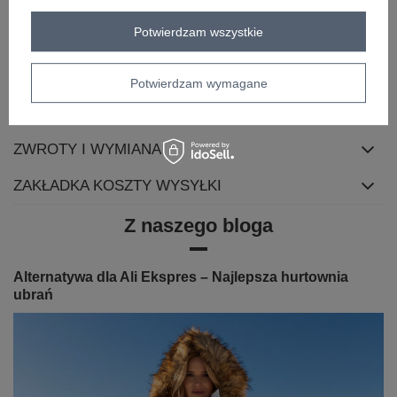
Potwierdzam wszystkie
sposób prania
pranie w pralce w 30°C
OPIS PRODUKTU
Potwierdzam wymagane
OPINIE
ZWROTY I WYMIANA
ZAKŁADKA KOSZTY WYSYŁKI
Z naszego bloga
Alternatywa dla Ali Ekspres – Najlepsza hurtownia
ubrań