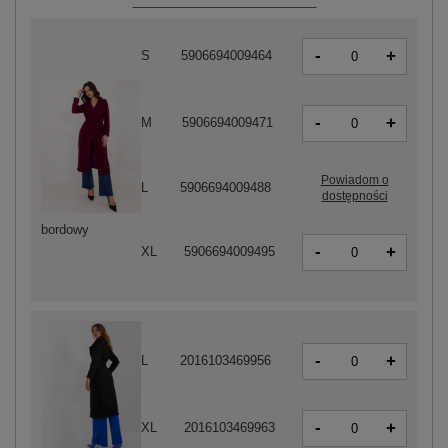
-
+
S
5906694009464
-
+
M
5906694009471
Powiadom o
L
5906694009488
dostępności
bordowy
-
+
XL
5906694009495
-
+
L
2016103469956
-
+
XL
2016103469963