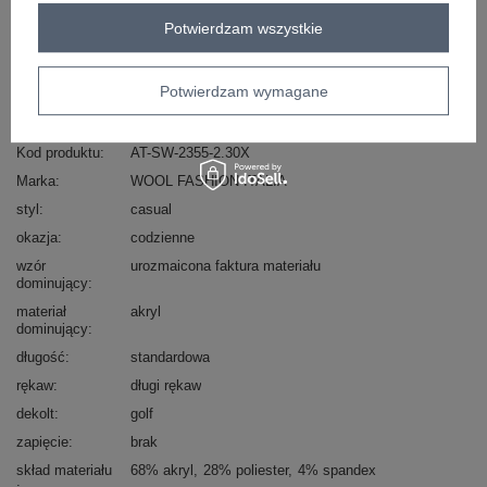
Zadzwoń
+48 601 547 740
Zadaj pytanie
Potwierdzam wszystkie
skład materiału : 68% akryl, 28% poliester, 4%
spandex
Potwierdzam wymagane
sposób prania : pranie ręczne
Kod produktu
AT-SW-2355-2.30X
Marka
WOOL FASHION ITALIA
styl
casual
okazja
codzienne
wzór
urozmaicona faktura materiału
dominujący
materiał
akryl
dominujący
długość
standardowa
rękaw
długi rękaw
dekolt
golf
zapięcie
brak
skład materiału
68% akryl
28% poliester
4% spandex