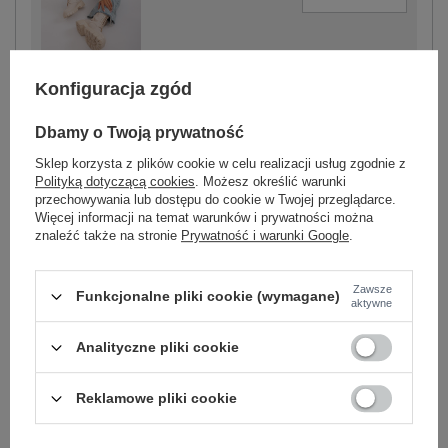
beżowy
Konfiguracja zgód
Dbamy o Twoją prywatność
Sklep korzysta z plików cookie w celu realizacji usług zgodnie z
-
+
Polityką dotyczącą cookies
. Możesz określić warunki
One size
2016103472734
przechowywania lub dostępu do cookie w Twojej przeglądarce.
Więcej informacji na temat warunków i prywatności można
znaleźć także na stronie
Prywatność i warunki Google
.
ecru
Zawsze
Funkcjonalne pliki cookie (wymagane)
aktywne
Zobacz wszystkie kolory (+16)
Analityczne pliki cookie
ZALOGUJ SIĘ I ZOBACZ CENĘ
Reklamowe pliki cookie
Masz pytanie? Chętnie pomożemy.