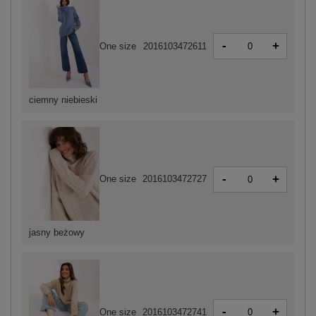
-
+
One size
2016103472611
ciemny niebieski
-
+
One size
2016103472727
jasny beżowy
-
+
One size
2016103472741