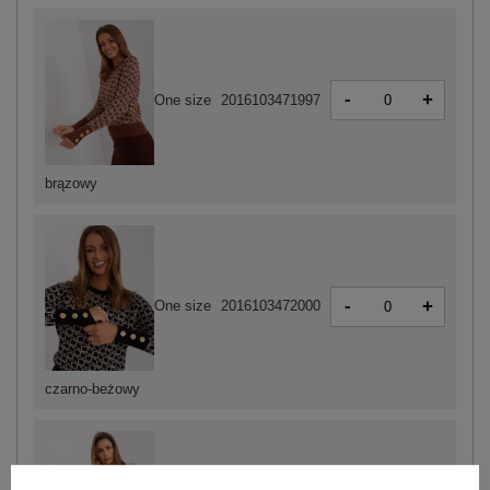
-
+
One size
2016103471997
brązowy
-
+
One size
2016103472000
czarno-beżowy