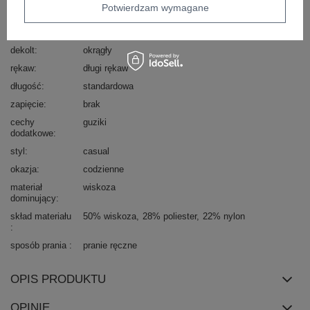
Marka
WOOL FASHION ITALIA
Potwierdzam wymagane
wzór
nadruk
dominujący
dekolt
okrągły
rękaw
długi rękaw
długość
standardowa
zapięcie
brak
cechy
guziki
dodatkowe
styl
casual
okazja
codzienne
materiał
wiskoza
dominujący
skład materiału
50% wiskoza
28% poliester
22% nylon
sposób prania
pranie ręczne
OPIS PRODUKTU
OPINIE