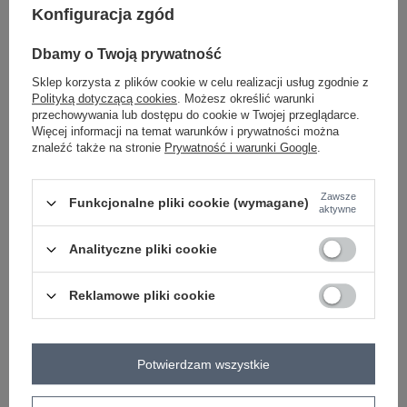
Konfiguracja zgód
-
+
One size
2016103471959
Dbamy o Twoją prywatność
Sklep korzysta z plików cookie w celu realizacji usług zgodnie z
szary
Polityką dotyczącą cookies
. Możesz określić warunki
przechowywania lub dostępu do cookie w Twojej przeglądarce.
Więcej informacji na temat warunków i prywatności można
Zobacz wszystkie kolory (+2)
znaleźć także na stronie
Prywatność i warunki Google
.
ZALOGUJ SIĘ I ZOBACZ CENĘ
Zawsze
Funkcjonalne pliki cookie (wymagane)
aktywne
Masz pytanie? Chętnie pomożemy.
Analityczne pliki cookie
Zadzwoń
+48 601 547 740
Zadaj pytanie
Reklamowe pliki cookie
skład materiału : 50% wiskoza, 28% poliester, 22%
nylon
sposób prania : pranie ręczne
Potwierdzam wszystkie
Kod produktu
AT-SW-2342.46P