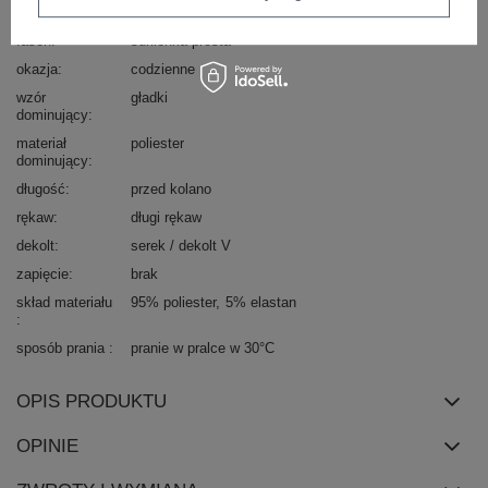
typ produktu
sukienka codzienna
fason
sukienka prosta
okazja
codzienne
wzór
gładki
dominujący
materiał
poliester
dominujący
długość
przed kolano
rękaw
długi rękaw
dekolt
serek / dekolt V
zapięcie
brak
skład materiału
95% poliester
5% elastan
sposób prania
pranie w pralce w 30°C
OPIS PRODUKTU
OPINIE