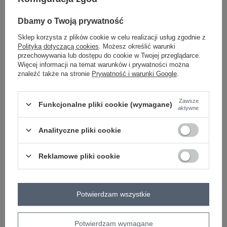
-
+
S/M
2016103315178
Dbamy o Twoją prywatność
Sklep korzysta z plików cookie w celu realizacji usług zgodnie z
Polityką dotyczącą cookies
. Możesz określić warunki
fioletowy
przechowywania lub dostępu do cookie w Twojej przeglądarce.
Więcej informacji na temat warunków i prywatności można
znaleźć także na stronie
Prywatność i warunki Google
.
Zobacz wszystkie kolory (+1)
Zawsze
Funkcjonalne pliki cookie (wymagane)
ZALOGUJ SIĘ I ZOBACZ CENĘ
aktywne
Analityczne pliki cookie
Masz pytanie? Chętnie pomożemy.
Zadzwoń
+48 601 547 740
Zadaj pytanie
Reklamowe pliki cookie
skład materiału : 95% poliester, 5% elastan
sposób prania : pranie w pralce w 30°C
Potwierdzam wszystkie
Kod produktu
RP-TU-8189.94
Marka
RUE PARIS
Potwierdzam wymagane