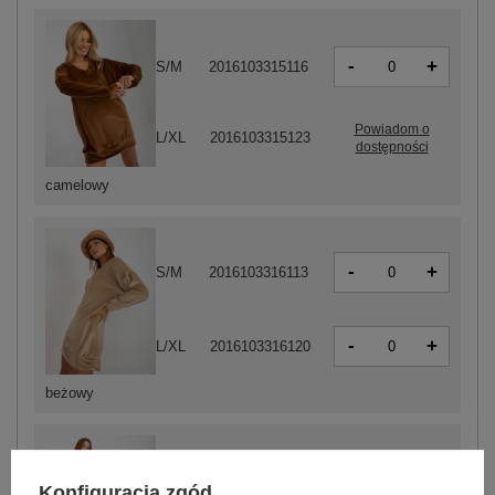
-
+
S/M
2016103315116
Powiadom o
L/XL
2016103315123
dostępności
camelowy
-
+
S/M
2016103316113
-
+
L/XL
2016103316120
beżowy
Konfiguracja zgód