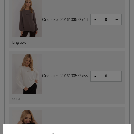
-
+
One size
2016103572748
brązowy
-
+
One size
2016103572755
ecru
-
+
One size
2016103572724