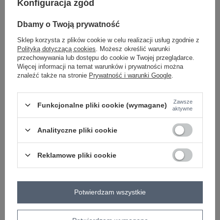
Konfiguracja zgód
Dbamy o Twoją prywatność
czarny
Sklep korzysta z plików cookie w celu realizacji usług zgodnie z
Polityką dotyczącą cookies
. Możesz określić warunki
przechowywania lub dostępu do cookie w Twojej przeglądarce.
Zobacz wszystkie kolory (+1)
Więcej informacji na temat warunków i prywatności można
znaleźć także na stronie
Prywatność i warunki Google
.
ZALOGUJ SIĘ I ZOBACZ CENĘ
Zawsze
Funkcjonalne pliki cookie (wymagane)
aktywne
Masz pytanie? Chętnie pomożemy.
Analityczne pliki cookie
Zadzwoń
+48 601 547 740
Zadaj pytanie
Reklamowe pliki cookie
skład materiału : 95% micro modal, 5% elastan
sposób prania : pranie w pralce w 30°C
Kod produktu
RV-BZ-A-162.96
Potwierdzam wszystkie
Marka
RELEVANCE
typ produktu
bluzka codzienna