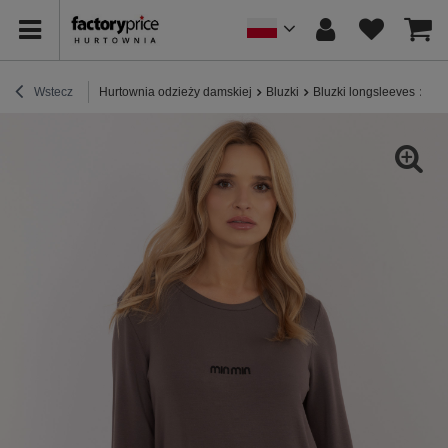
Wstecz
Hurtownia odzieży damskiej
Bluzki
Bluzki longsleeves
Hur