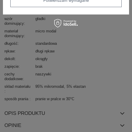
Potwierdzam wymagane
styl
casual
okazja
codzienne
wzór
gładki
dominujący
materiał
micro modal
dominujący
długość
standardowa
rękaw
długi rękaw
dekolt
okrągły
zapięcie
brak
cechy
naszywki
dodatkowe
skład materiału
95% mikromodal
5% elastan
sposób prania
pranie w pralce w 30°C
OPIS PRODUKTU
OPINIE