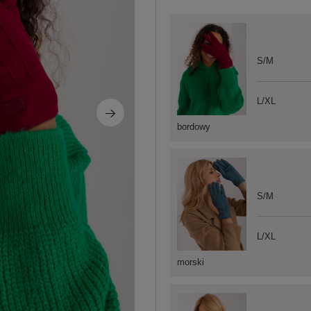
S/M
L/XL
bordowy
S/M
L/XL
morski