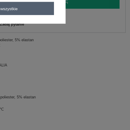
LOGUJ SIĘ I ZOBACZ CENĘ
wszystkie
y.
Zadaj pytanie
oliester, 5% elastan
C
ALIA
poliester
5% elastan
0°C