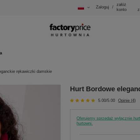
załóż
Zaloguj
/
konto
z
a
eganckie rękawiczki damskie
Hurt Bordowe eleganc
5.00/5.00
Opinie (4)
Oferujemy sprzedaż wyłącznie hu
hurtowni.