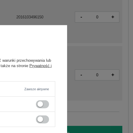
-
+
2016103496150
ć warunki przechowywania lub
 także na stronie
Prywatność i
-
+
2016103498475
Zawsze aktywne
Zobacz wszystkie kolory (+3)