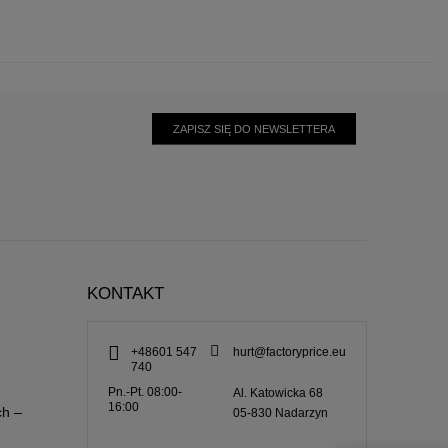
ZAPISZ SIĘ DO NEWSLETTERA
KONTAKT
+48601 547
hurt@factoryprice.eu
740
Pn.-Pt. 08:00-
Al. Katowicka 68
16:00
ch –
05-830
Nadarzyn