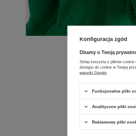
Konfiguracja zgód
Dbamy o Twoją prywatn
Sklep korzysta z plików cookie 
dostępu do cookie w Twojej prz
warunki Google
.
Funkcjonalne pliki 
Analityczne pliki coo
Reklamowe pliki coo