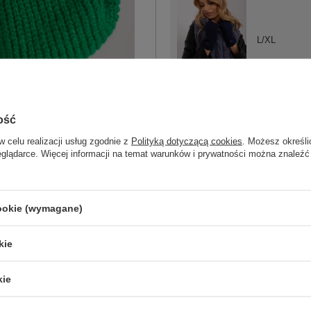
L/XL
granatowy
ość
w celu realizacji usług zgodnie z
Polityką dotyczącą cookies
. Możesz określi
eglądarce. Więcej informacji na temat warunków i prywatności można znaleźć
L/XL
cookie (wymagane)
szary
kie
kie