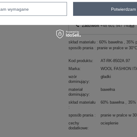
ZA
dzam wymagane
Potwierdzam 
Masz pytanie? Chętnie pomożem
Zadzwoń
+48 601 547 740
skład materiału : 60% bawełna , 35% p
sposób prania : pranie w pralce w 30°
Kod produktu
AT-RK-8502A.97
Marka
WOOL FASHION IT
wzór
gładki
dominujący
materiał
bawełna
dominujący
skład materiału
60% bawełna
35% 
sposób prania
pranie w pralce w 3
cechy
ocieplenie
dodatkowe