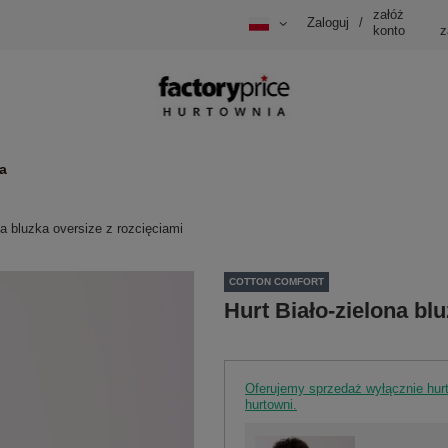
załóż
Zaloguj
/
konto
z
a
na bluzka oversize z rozcięciami
COTTON COMFORT
Hurt Biało-zielona bl
Oferujemy sprzedaż wyłącznie hu
hurtowni.