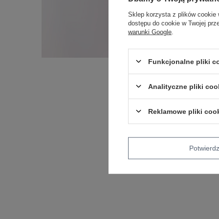
Sklep korzysta z plików cookie 
dostępu do cookie w Twojej prz
warunki Google
.
Funkcjonalne pliki 
Analityczne pliki coo
Reklamowe pliki coo
Potwier