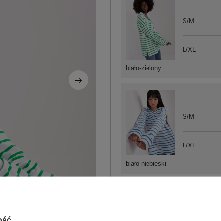
S/M
L/XL
biało-zielony
S/M
L/XL
biało-niebieski
ZA
ość