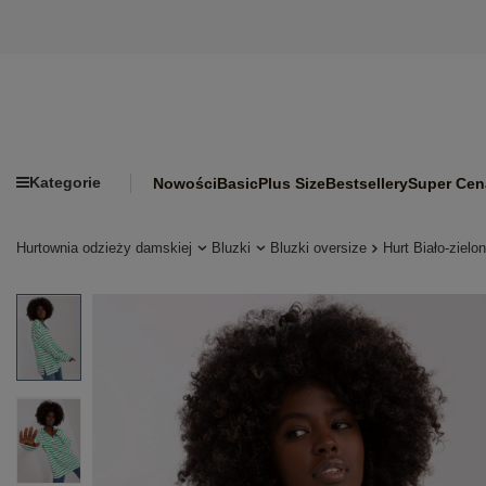
Kategorie
Nowości
Basic
Plus Size
Bestsellery
Super Cen
Hurtownia odzieży damskiej
Bluzki
Bluzki oversize
Hurt Biało-zielo