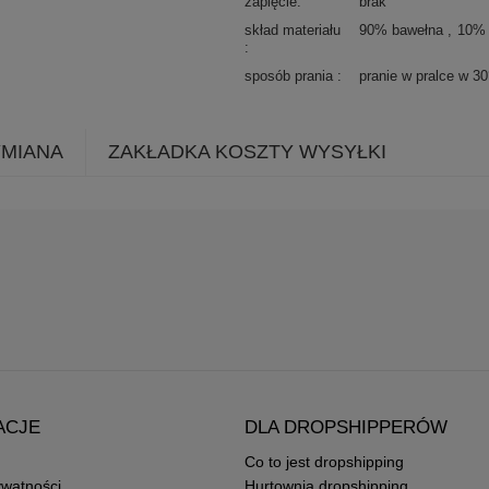
zapięcie
brak
skład materiału
90% bawełna
10% 
sposób prania
pranie w pralce w 3
YMIANA
ZAKŁADKA KOSZTY WYSYŁKI
ACJE
DLA DROPSHIPPERÓW
Co to jest dropshipping
ywatności
Hurtownia dropshipping