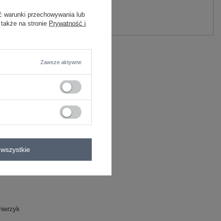
y.
ć warunki przechowywania lub
Zadaj pytanie
 także na stronie
Prywatność i
elastan
C
Zawsze aktywne
wszystkie
nierzyk