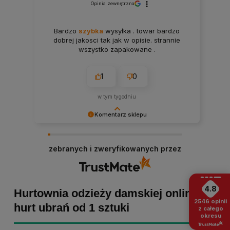
Opinia zewnętrzna
Bardzo
szybka
wysyłka . towar bardzo
dobrej jakosci tak jak w opisie. strannie
wszystko zapakowane .
1
0
w tym tygodniu
Komentarz sklepu
Paulina Grabarczyk dziękujemy za poświęcony
czas i dodaną opinię! Takie słowa dodają nam
zebranych i zweryfikowanych przez
skrzydeł, dlatego tym bardziej cieszymy się, że
zakup przebiegł pomyślnie. Obiecujemy
utrzymać dobrą passę - zapraszamy ponownie! :)
4.8
Hurtownia odzieży damskiej online -
2546
opinii
hurt ubrań od 1 sztuki
z całego
okresu