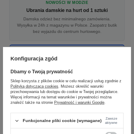
NOWOŚCI W MODZIE
Ubrania damskie na hurt od 1 sztuki
Damska odzież bez minimalnego zamówienia.
Wysyłka w 24h z magazynu w Polsce. Zaopatrz butik
bez wyjazdu do centrum hurtowego.
ONLINE
Konfiguracja zgód
Odzież damska hurtowo online
Internetowa hurtownia damska z plikiem XML/CSV.
Dbamy o Twoją prywatność
Integracja z WooCommerce, Shopify, BaseLinker.
Sklep korzysta z plików cookie w celu realizacji usług zgodnie z
Aktualizacja stanów co godzinę.
Polityką dotyczącą cookies
. Możesz określić warunki
przechowywania lub dostępu do cookie w Twojej przeglądarce.
Więcej informacji na temat warunków i prywatności można
znaleźć także na stronie
Prywatność i warunki Google
.
DROPSHIPPING
Damskie ubrania w dropshippingu
Zawsze
Funkcjonalne pliki cookie (wymagane)
Hurt odzieży damskiej z wysyłką na etykiecie Twojego
aktywne
sklepu w całej UE. Zero magazynu, zero
zamrożonego kapitału.