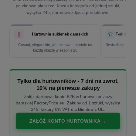
po zimowe płaszcze. Każda kategoria od jednej sztuki,
wysyłka 24h, darmowe zdjęcia produktowe.
Hurtownia sukienek damskich
T-shirty d
Casual, eleganckie, wieczorowe - modele na
Bestsellery w cen
każdą okazję w sezonie'26
k
Tylko dla hurtowników - 7 dni na zwrot,
10% na pierwsze zakupy
Załóż darmowe konto B2B w hurtowni odzieży
damskiej FactoryPrice.eu. Zakupy od 1 sztuki, wysyłka
24h, faktury 0% VAT dla klientów z UE.
ZAŁÓŻ KONTO HURTOWNIKA