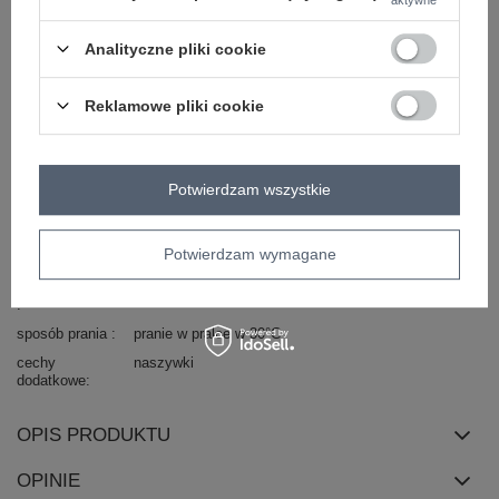
styl
casual
Analityczne pliki cookie
okazja
codzienne
wzór
paski
dominujący
Reklamowe pliki cookie
materiał
bawełna
dominujący
długość
standardowa
Potwierdzam wszystkie
rękaw
krótki rękaw
dekolt
serek / dekolt V
Potwierdzam wymagane
zapięcie
brak
skład materiału
90% bawełna
10% elastan
sposób prania
pranie w pralce w 30°C
cechy
naszywki
dodatkowe
OPIS PRODUKTU
OPINIE