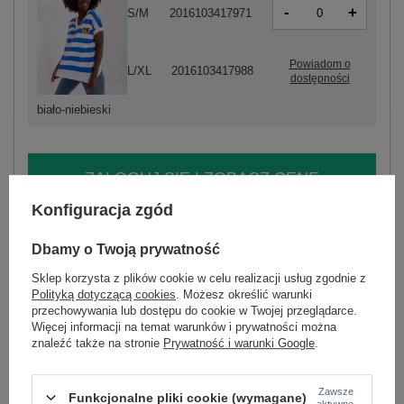
-
+
S/M
2016103417971
Powiadom o
L/XL
2016103417988
dostępności
biało-niebieski
ZALOGUJ SIĘ I ZOBACZ CENĘ
Konfiguracja zgód
Masz pytanie? Chętnie pomożemy.
Dbamy o Twoją prywatność
Zadzwoń
+48 601 547 740
Zadaj pytanie
Sklep korzysta z plików cookie w celu realizacji usług zgodnie z
Polityką dotyczącą cookies
. Możesz określić warunki
skład materiału : 90% bawełna , 10% elastan
przechowywania lub dostępu do cookie w Twojej przeglądarce.
sposób prania : pranie w pralce w 30°C
Więcej informacji na temat warunków i prywatności można
znaleźć także na stronie
Prywatność i warunki Google
.
Kod produktu
RV-BZ-8734.25
Marka
RELEVANCE
Zawsze
typ produktu
bluzka codzienna
Funkcjonalne pliki cookie (wymagane)
aktywne