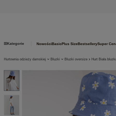
Kategorie
Nowości
Basic
Plus Size
Bestsellery
Super Cen
Hurtownia odzieży damskiej
Bluzki
Bluzki oversize
Hurt Biała bluz