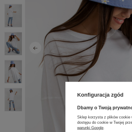
Konfiguracja zgód
Dbamy o Twoją prywatn
Sklep korzysta z plików cookie 
dostępu do cookie w Twojej prz
warunki Google
.