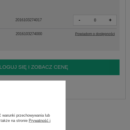
-
+
2016103274017
2016103274000
Powiadom o dostępności
LOGUJ SIĘ I ZOBACZ CENĘ
y.
Zadaj pytanie
stan
ć warunki przechowywania lub
 także na stronie
Prywatność i
0P