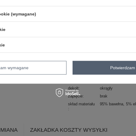
Marka
MAY BY SHINING 
cookie (wymagane)
rozmiar
standardowy
wzór
gładki
dominujący
kie
typ produktu
bluzka codzienna
styl
casual
kie
okazja
codzienne
do pracy
materiał
bawełna
dominujący
dzam wymagane
Potwierdzam 
długość
długa
rękaw
rękaw 3/4
dekolt
okrągły
zapięcie
brak
skład materiału
95% bawełna
5% el
YMIANA
ZAKŁADKA KOSZTY WYSYŁKI