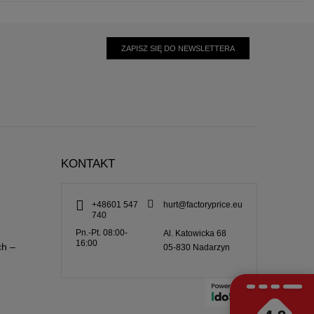
ZAPISZ SIĘ DO NEWSLETTERA
KONTAKT
+48601 547
hurt@factoryprice.eu
740
Pn.-Pt. 08:00-
Al. Katowicka 68
16:00
ch –
05-830
Nadarzyn