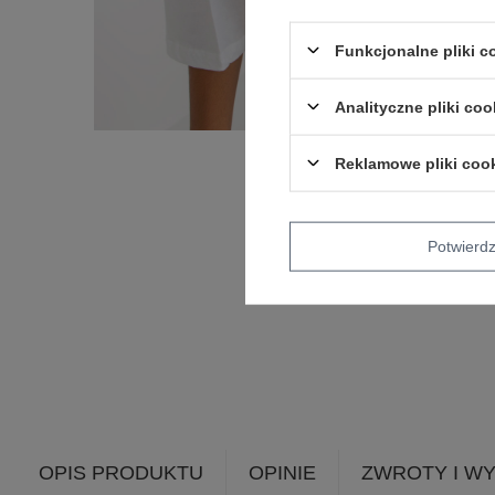
Funkcjonalne pliki 
Analityczne pliki coo
Reklamowe pliki coo
Potwier
OPIS PRODUKTU
OPINIE
ZWROTY I W