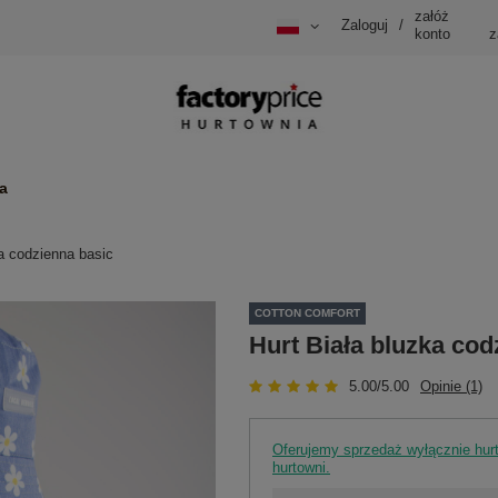
załóż
Zaloguj
/
konto
z
a
ka codzienna basic
COTTON COMFORT
Hurt Biała bluzka cod
5.00/5.00
Opinie (1)
Oferujemy sprzedaż wyłącznie hu
hurtowni.