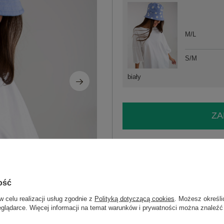
M/L
S/M
biały
ZA
Masz pytanie? Chętnie pomożem
Zadzwoń
+48 601 547 740
ość
Hurt Biała bluzka codzienna basic
skład materiału: 95% bawełna, 5% ela
w celu realizacji usług zgodnie z
Polityką dotyczącą cookies
. Możesz określi
sposób prania: pranie w pralce w 30°C
eglądarce. Więcej informacji na temat warunków i prywatności można znaleźć
Kod produktu
EM-BZ-MC18547.4