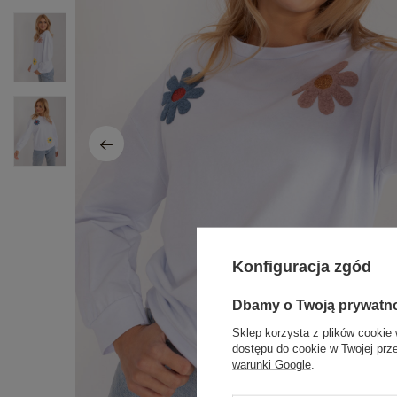
Konfiguracja zgód
Dbamy o Twoją prywatn
Sklep korzysta z plików cookie 
dostępu do cookie w Twojej prz
warunki Google
.