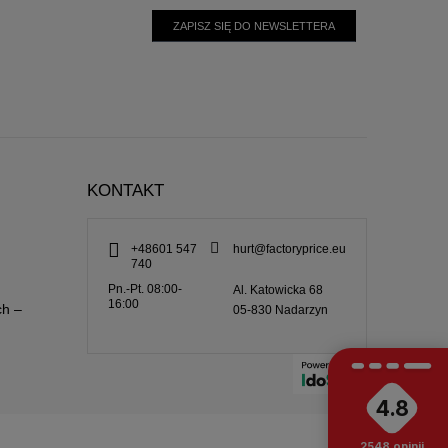
ZAPISZ SIĘ DO NEWSLETTERA
KONTAKT
+48601 547
hurt@factoryprice.eu
740
Pn.-Pt. 08:00-
Al. Katowicka 68
16:00
ch –
05-830
Nadarzyn
4.8
2548
opinii