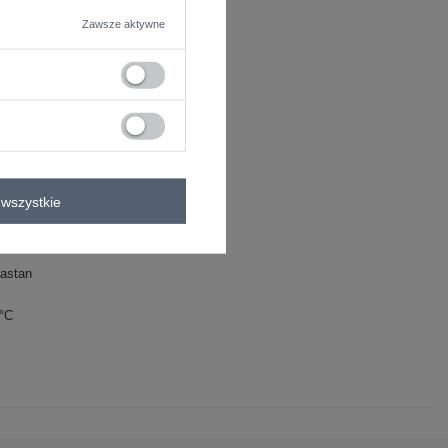
Zawsze aktywne
wszystkie
astan
0°C