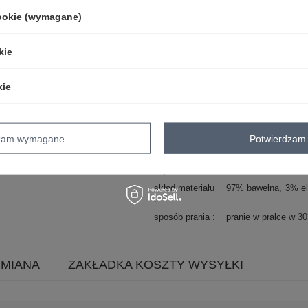
Kod produktu
DHJ-BZ-8856.39
cookie (wymagane)
Marka
ITALY MODA
styl
casual
kie
wzór
aplikacja
kwiaty
dominujący
kie
materiał
bawełna
dominujący
długość
standardowa
rękaw
długi rękaw
dzam wymagane
Potwierdzam 
dekolt
okrągły
zapięcie
brak
skład materiału
97% bawełna
3% el
sposób prania
pranie w pralce w 3
YMIANA
ZAKŁADKA KOSZTY WYSYŁKI