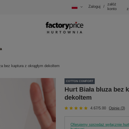
załóż
Zaloguj
/
konto
z
a
uza bez kaptura z okrągłym dekoltem
COTTON COMFORT
Hurt Biała bluza bez 
dekoltem
4.67/5.00
Opinie (3)
Oferujemy sprzedaż wyłącznie hu