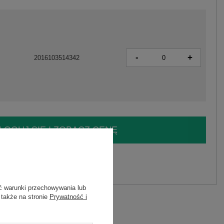
-
+
2016103514342
LOGUJ SIĘ I ZOBACZ CENĘ
y.
Zadaj pytanie
ć warunki przechowywania lub
 także na stronie
Prywatność i
astan
C