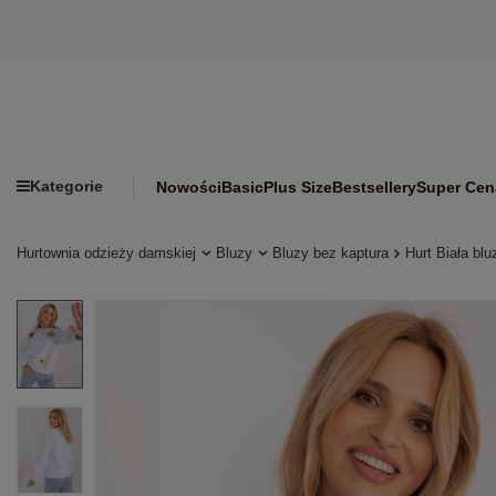
Kategorie
Nowości
Basic
Plus Size
Bestsellery
Super Cen
Hurtownia odzieży damskiej
Bluzy
Bluzy bez kaptura
Hurt Biała bl