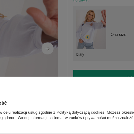
hurtowni.
One size
biały
ZA
Masz pytanie? Chętnie pomożem
Zadzwoń
+48 601 547 740
ość
w celu realizacji usług zgodnie z
Polityką dotyczącą cookies
. Możesz określi
eglądarce. Więcej informacji na temat warunków i prywatności można znaleźć
skład materiału : 97% bawełna, 3% el
sposób prania : pranie w pralce w 30°