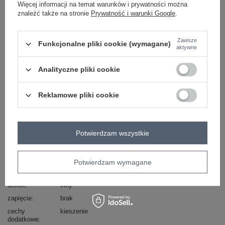
Więcej informacji na temat warunków i prywatności można
znaleźć także na stronie
Prywatność i warunki Google
.
skład materiału : 85% akryl, 15% poliamid
sposób prania : pranie w pralce w 30°C
Zawsze
Funkcjonalne pliki cookie (wymagane)
aktywne
Kod produktu
DHJ-SW-1009.09P
Marka
ITALY MODA
Analityczne pliki cookie
typ produktu
narzutka
styl
casual
Reklamowe pliki cookie
okazja
codzienne
do pracy
wzór
gładki
dominujący
Potwierdzam wszystkie
materiał
akryl
dominujący
długość
długa
Potwierdzam wymagane
rękaw
długi rękaw
dekolt
inny
zapięcie
brak
cechy
kieszenie
dodatkowe