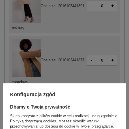
-
+
One size
2016103441891
beżowy
-
+
One size
2016103441877
camelowy
Konfiguracja zgód
ZALOGUJ SIĘ I ZOBACZ CENĘ
Dbamy o Twoją prywatność
Sklep korzysta z plików cookie w celu realizacji usług zgodnie z
Masz pytanie? Chętnie pomożemy.
Polityką dotyczącą cookies
. Możesz określić warunki
przechowywania lub dostępu do cookie w Twojej przeglądarce.
Zadzwoń
+48 601 547 740
Zadaj pytanie