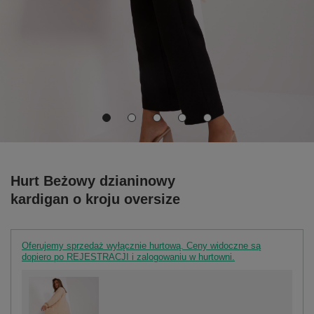
Hurt Beżowy dzianinowy
kardigan o kroju oversize
Oferujemy sprzedaż wyłącznie hurtową. Ceny widoczne są
dopiero po REJESTRACJI i zalogowaniu w hurtowni.