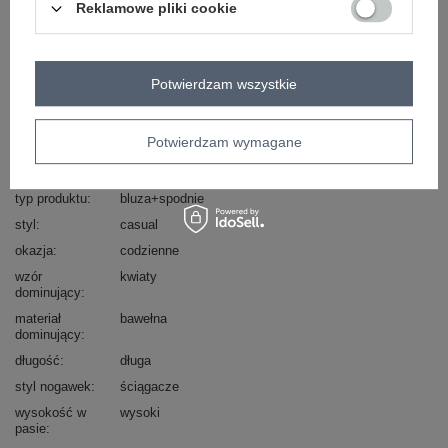
Reklamowe pliki cookie
Masz pytanie? Chętnie pomożemy.
Zadzwoń
+48 601 547 740
Zadaj pytanie
Potwierdzam wszystkie
skład materiału : 90% bawełna , 10% elastan
sposób prania : pranie w pralce w 30°C
Potwierdzam wymagane
Kod produktu
RV-KMPL-8659.02
Marka
RELEVANCE
typ produktu
bluza+spodnie
styl
casual
okazja
codzienne
wzór
kwiaty
dominujący
materiał
bawełna
dominujący
długość
długa
styl nogawek
ściągacze
wysokość w
wysoki
pasie