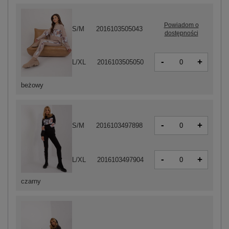
Powiadom o
S/M
2016103505043
dostępności
-
+
L/XL
2016103505050
beżowy
-
+
S/M
2016103497898
-
+
L/XL
2016103497904
czarny