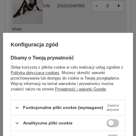
-
+
S/M
2016103497850
khaki
Konfiguracja zgód
-
+
S/M
2016103497836
Dbamy o Twoją prywatność
Sklep korzysta z plików cookie w celu realizacji usług zgodnie z
-
+
Polityką dotyczącą cookies
. Możesz określić warunki
L/XL
2016103497843
przechowywania lub dostępu do cookie w Twojej przeglądarce.
Więcej informacji na temat warunków i prywatności można
fuksjowy
znaleźć także na stronie
Prywatność i warunki Google
.
Zobacz wszystkie kolory (+1)
Zawsze
Funkcjonalne pliki cookie (wymagane)
aktywne
ZALOGUJ SIĘ I ZOBACZ CENĘ
Analityczne pliki cookie