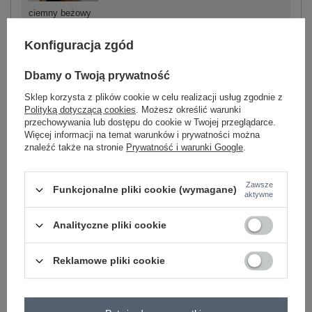
ciemny beżowy
Konfiguracja zgód
Dbamy o Twoją prywatność
-
+
S
2016103303267
Sklep korzysta z plików cookie w celu realizacji usług zgodnie z
Polityką dotyczącą cookies
. Możesz określić warunki
przechowywania lub dostępu do cookie w Twojej przeglądarce.
Więcej informacji na temat warunków i prywatności można
czarno-biały
znaleźć także na stronie
Prywatność i warunki Google
.
Zawsze
Funkcjonalne pliki cookie (wymagane)
ZALOGUJ SIĘ I ZOBACZ CENĘ
aktywne
Analityczne pliki cookie
Masz pytanie? Chętnie pomożemy.
Zadzwoń
+48 601 547 740
Zadaj pytanie
Reklamowe pliki cookie
skład materiału: 95% bawełna, 5% elastan
sposób prania: pranie w pralce w 40°C