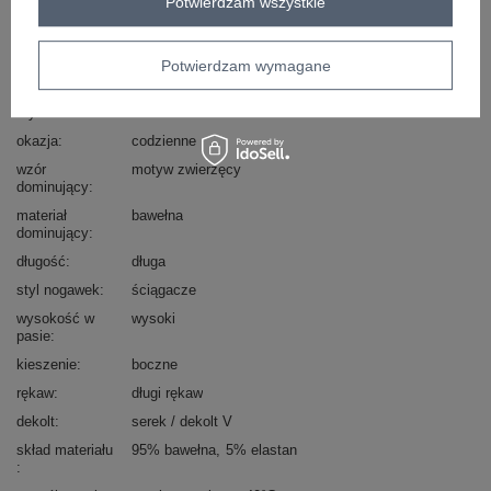
Potwierdzam wszystkie
Kod produktu
WN-KMPL-8141.11X
Marka
RUE PARIS
Potwierdzam wymagane
typ produktu
bluza+spodnie
styl
casual
okazja
codzienne
wzór
motyw zwierzęcy
dominujący
materiał
bawełna
dominujący
długość
długa
styl nogawek
ściągacze
wysokość w
wysoki
pasie
kieszenie
boczne
rękaw
długi rękaw
dekolt
serek / dekolt V
skład materiału
95% bawełna
5% elastan