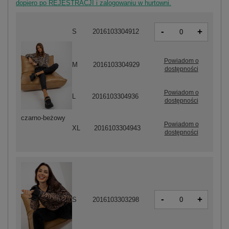
dopiero po REJESTRACJI i zalogowaniu w hurtowni.
-
+
S
2016103304912
Powiadom o
M
2016103304929
dostępności
Powiadom o
L
2016103304936
dostępności
czarno-beżowy
Powiadom o
XL
2016103304943
dostępności
-
+
S
2016103303298