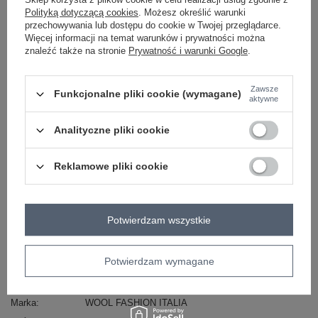
Polityką dotyczącą cookies
. Możesz określić warunki
-
+
L/XL
2016103495573
przechowywania lub dostępu do cookie w Twojej przeglądarce.
Więcej informacji na temat warunków i prywatności można
jasny różowy
znaleźć także na stronie
Prywatność i warunki Google
.
Zobacz wszystkie kolory (+4)
Zawsze
Funkcjonalne pliki cookie (wymagane)
aktywne
Analityczne pliki cookie
ZALOGUJ SIĘ I ZOBACZ CENĘ
Reklamowe pliki cookie
Masz pytanie? Chętnie pomożemy.
Zadzwoń
+48 601 547 740
Zadaj pytanie
Potwierdzam wszystkie
skład materiału : 60% bawełna , 35% poliester, 5%
elastan
sposób prania : pranie w pralce w 30°C
Potwierdzam wymagane
Kod produktu
AT-RK-239302.10X
Marka
WOOL FASHION ITALIA