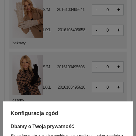
-
+
S/M
2016103495641
-
+
L/XL
2016103495658
beżowy
-
+
S/M
2016103495603
-
+
L/XL
2016103495610
czarny
Konfiguracja zgód
-
+
S/M
2016103495566
Dbamy o Twoją prywatność
Sklep korzysta z plików cookie w celu realizacji usług zgodnie z