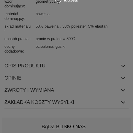
wzór
geometryczny
dominujący
materiał
bawełna
dominujący
skład materiału
60% bawełna
35% poliester
5% elastan
sposób prania
pranie w pralce w 30°C
cechy
ocieplenie
guziki
dodatkowe
OPIS PRODUKTU
OPINIE
ZWROTY I WYMIANA
ZAKŁADKA KOSZTY WYSYŁKI
BĄDŹ BLISKO NAS