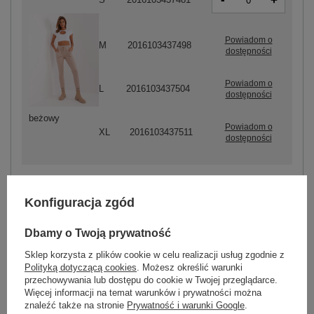
+
Powiadom o
M
2016103437498
dostępności
Powiadom o
L
2016103437504
dostępności
beżowy
Powiadom o
XL
2016103437511
dostępności
Konfiguracja zgód
ZALOGUJ SIĘ I ZOBACZ CENĘ
Dbamy o Twoją prywatność
Masz pytanie? Chętnie pomożemy.
Sklep korzysta z plików cookie w celu realizacji usług zgodnie z
Zadzwoń
+48 601 547 740
Zadaj pytanie
Polityką dotyczącą cookies
. Możesz określić warunki
przechowywania lub dostępu do cookie w Twojej przeglądarce.
Więcej informacji na temat warunków i prywatności można
skład materiału : 90% bawełna , 10% elastan
znaleźć także na stronie
Prywatność i warunki Google
.
sposób prania : pranie w pralce w 30°C