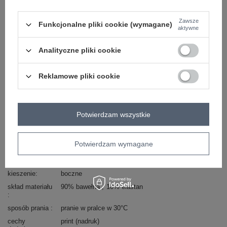
Kod produktu
RV-DR-8519.30X
Zawsze
Funkcjonalne pliki cookie (wymagane)
aktywne
Marka
RELEVANCE
typ produktu
spodnie dresowe
Analityczne pliki cookie
styl
casual
sportowy
okazja
codzienne
Reklamowe pliki cookie
wzór
gładki
dominujący
materiał
bawełna
dominujący
Potwierdzam wszystkie
wysokość w
wysoki
pasie
Potwierdzam wymagane
styl nogawek
ściągacze
zapięcie
wiązanie
kieszenie
boczne
skład materiału
90% bawełna
10% elastan
sposób prania
pranie w pralce w 30°C
cechy
print (nadruk)