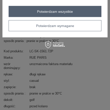
ZALOGUJ SIĘ I ZOBACZ CENĘ
Potwierdzam wszystkie
Masz pytanie? Chętnie pomożemy.
Zadzwoń
+48 601 547 740
Zadaj pytanie
Potwierdzam wymagane
skład materiału : 70% akryl , 30% wełna
sposób prania : pranie w pralce w 30°C
Kod produktu
LC-SK-1561.72P
Marka
RUE PARIS
wzór
urozmaicona faktura materiału
dominujący
rękaw
długi rękaw
styl
casual
zapięcie
brak
sposób prania
pranie w pralce w 30°C
dekolt
golf
długość
przed kolano