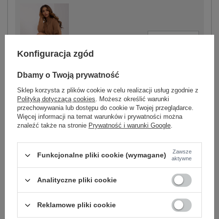
-
+
One size
2016103487820
Konfiguracja zgód
Dbamy o Twoją prywatność
camelowy
Sklep korzysta z plików cookie w celu realizacji usług zgodnie z
Polityką dotyczącą cookies
. Możesz określić warunki
przechowywania lub dostępu do cookie w Twojej przeglądarce.
Więcej informacji na temat warunków i prywatności można
znaleźć także na stronie
Prywatność i warunki Google
.
-
+
One size
2016103487844
Zawsze
Funkcjonalne pliki cookie (wymagane)
aktywne
czarny
Analityczne pliki cookie
Zobacz wszystkie kolory (+2)
Reklamowe pliki cookie