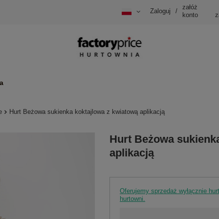
załóż
Zaloguj
/
konto
z
a
e
Hurt Beżowa sukienka koktajlowa z kwiatową aplikacją
Hurt Beżowa sukienka
aplikacją
Oferujemy sprzedaż wyłącznie hu
hurtowni.