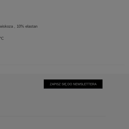
wiskoza
10% elastan
0°C
ZAPISZ SIĘ DO NEWSLETTERA