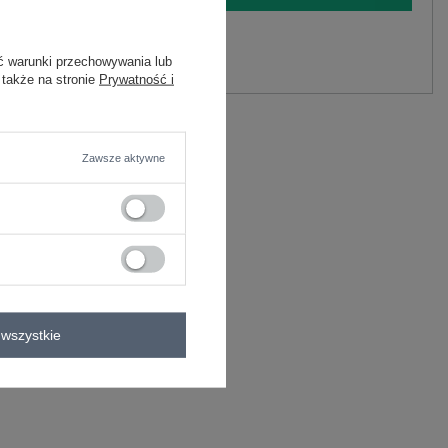
y.
ć warunki przechowywania lub
Zadaj pytanie
 także na stronie
Prywatność i
wiskoza , 10% elastan
C
Zawsze aktywne
a
sukienka elegancka
zę
do pracy
sukienka na sylwestra
kwiaty
wszystkie