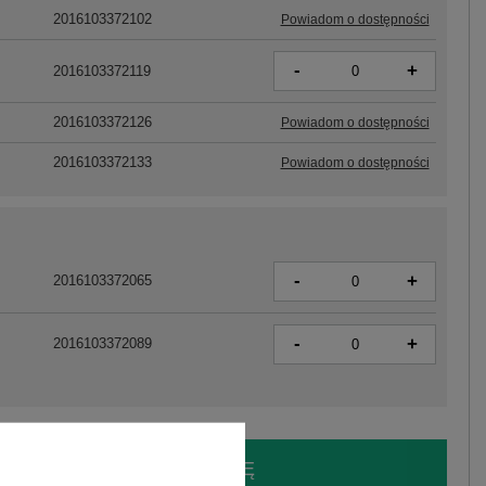
2016103372102
Powiadom o dostępności
-
+
2016103372119
2016103372126
Powiadom o dostępności
2016103372133
Powiadom o dostępności
-
+
2016103372065
-
+
2016103372089
LOGUJ SIĘ I ZOBACZ CENĘ