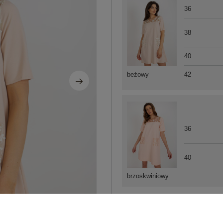
36
38
40
42
beżowy
36
40
brzoskwiniowy
ZA