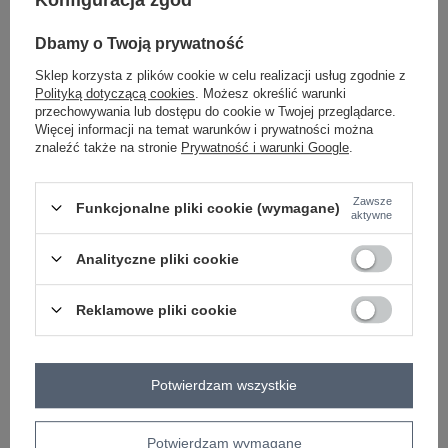
Konfiguracja zgód
typ produktu
sukienka codzienna
fason
sukienka ołówkowa
Dbamy o Twoją prywatność
okazja
codzienne
Sklep korzysta z plików cookie w celu realizacji usług zgodnie z
wzór
gładki
Polityką dotyczącą cookies
. Możesz określić warunki
dominujący
przechowywania lub dostępu do cookie w Twojej przeglądarce.
Więcej informacji na temat warunków i prywatności można
materiał
bawełna
dominujący
znaleźć także na stronie
Prywatność i warunki Google
.
długość
midi
za kolano
rękaw
długi rękaw
Zawsze
Funkcjonalne pliki cookie (wymagane)
aktywne
dekolt
kołnierzyk
zapięcie
brak
Analityczne pliki cookie
cechy
guziki
materiał prążkowany
dodatkowe
Reklamowe pliki cookie
skład materiału
90% bawełna
10% elastan
sposób prania
pranie w pralce w 30°C
Potwierdzam wszystkie
OPIS PRODUKTU
Potwierdzam wymagane