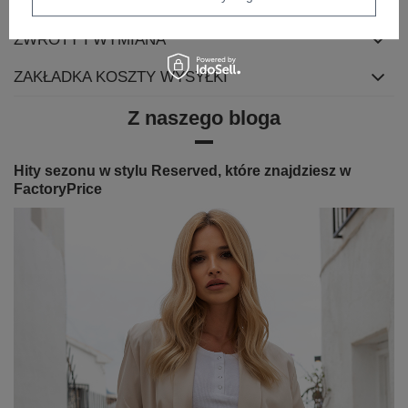
OPINIE
ZWROTY I WYMIANA
ZAKŁADKA KOSZTY WYSYŁKI
Z naszego bloga
Hity sezonu w stylu Reserved, które znajdziesz w
FactoryPrice