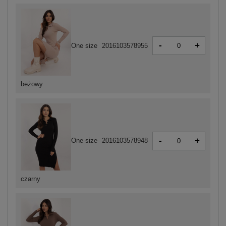
-
+
One size
2016103578955
beżowy
-
+
One size
2016103578948
czarny