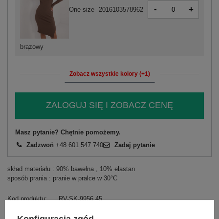
-
+
One size
2016103578962
brązowy
Zobacz wszystkie kolory (+1)
ZALOGUJ SIĘ I ZOBACZ CENĘ
Masz pytanie? Chętnie pomożemy.
Zadzwoń
+48 601 547 740
Zadaj pytanie
skład materiału : 90% bawełna , 10% elastan
sposób prania : pranie w pralce w 30°C
Kod produktu
RV-SK-9956.45
Marka
RELEVANCE