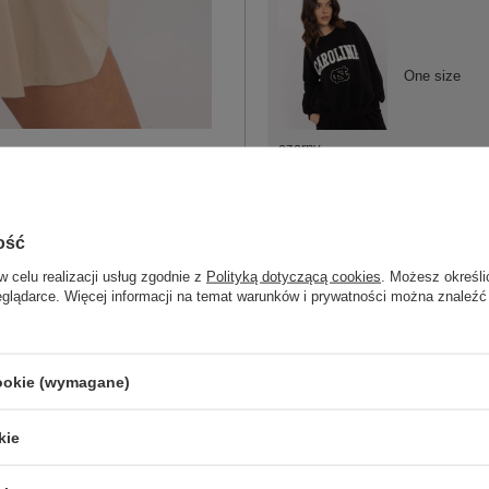
One size
czarny
ość
w celu realizacji usług zgodnie z
Polityką dotyczącą cookies
. Możesz określi
One size
eglądarce. Więcej informacji na temat warunków i prywatności można znaleźć
szary
cookie (wymagane)
kie