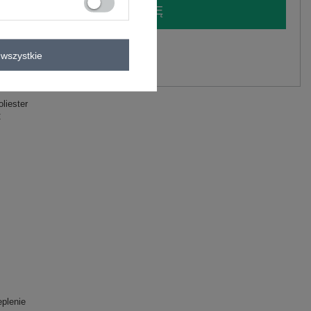
LOGUJ SIĘ I ZOBACZ CENĘ
y.
wszystkie
Zadaj pytanie
liester
C
eplenie