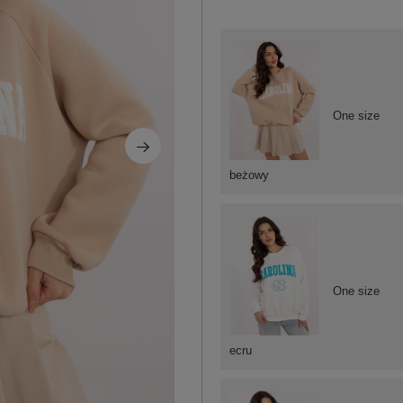
One size
beżowy
One size
ecru