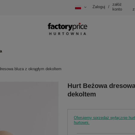
załóż
Zaloguj
/
konto
z
a
dresowa bluza z okrągłym dekoltem
Hurt Beżowa dresowa
dekoltem
Oferujemy sprzedaż wyłącznie hu
hurtowni.