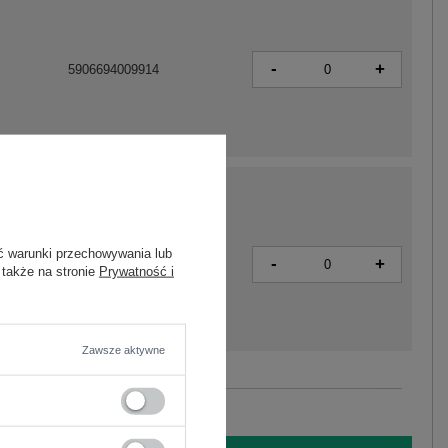
-
+
5906694009914
ć warunki przechowywania lub
-
+
5906694009969
 także na stronie
Prywatność i
Zawsze aktywne
Zobacz wszystkie kolory (+11)