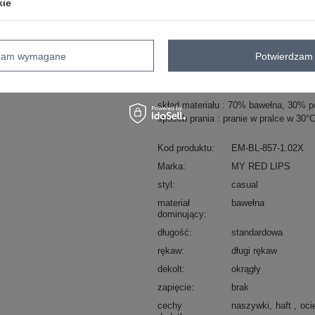
kie
ZA
Masz pytanie? Chętnie pomożem
dzam wymagane
Potwierdzam 
Zadzwoń
+48 601 547 740
skład materiału : 70% bawełna, 30% po
sposób prania : pranie w pralce w 30°
Kod produktu
EM-BL-857-1.02X
Marka
MY RED LIPS
styl
casual
materiał
bawełna
dominujący
długość
standardowa
rękaw
długi rękaw
dekolt
okrągły
zapięcie
brak
cechy
naszywki
haft
oci