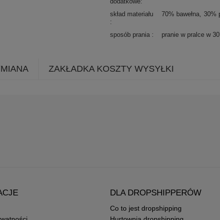
dodatkowe
skład materiału
70% bawełna
30% p
sposób prania
pranie w pralce w 3
YMIANA
ZAKŁADKA KOSZTY WYSYŁKI
ACJE
DLA DROPSHIPPERÓW
Co to jest dropshipping
ywatności
Hurtownia dropshipping