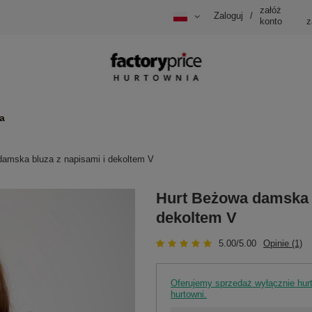
załóż
Zaloguj
/
konto
z
a
damska bluza z napisami i dekoltem V
Hurt Beżowa damska b
dekoltem V
5.00/5.00
Opinie (1)
Oferujemy sprzedaż wyłącznie hu
hurtowni.