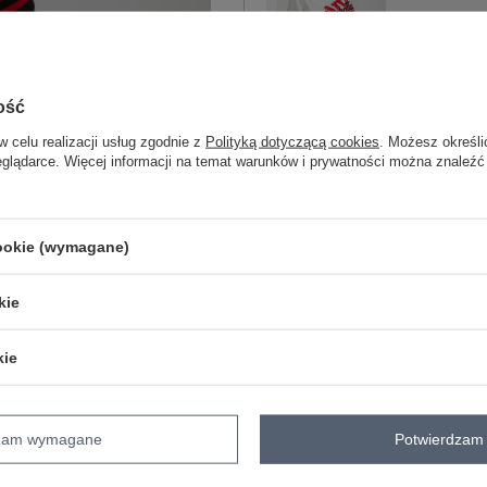
One size
biały
ość
w celu realizacji usług zgodnie z
Polityką dotyczącą cookies
. Możesz określi
eglądarce. Więcej informacji na temat warunków i prywatności można znaleźć
ZA
cookie (wymagane)
Masz pytanie? Chętnie pomożem
Zadzwoń
+48 601 547 740
kie
skład materiału : 70% bawełna, 30% po
kie
sposób prania : pranie w pralce w 30°
Kod produktu
EM-BL-754.37
Marka
EX MODA
dzam wymagane
Potwierdzam 
styl
casual