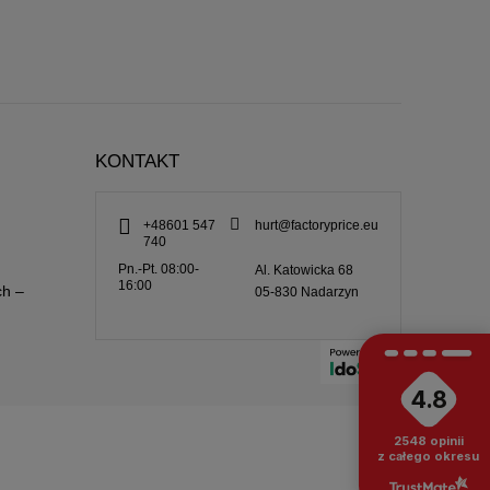
KONTAKT
+48601 547
hurt@factoryprice.eu
740
Pn.-Pt. 08:00-
Al. Katowicka 68
16:00
ch –
05-830
Nadarzyn
4.8
2548
opinii
z całego okresu