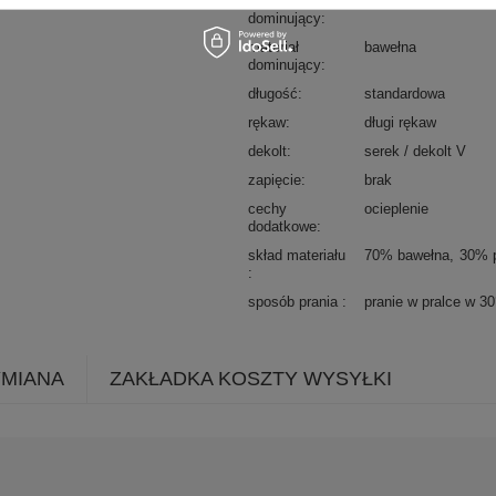
wzór
nadruk
dominujący
materiał
bawełna
dominujący
długość
standardowa
rękaw
długi rękaw
dekolt
serek / dekolt V
zapięcie
brak
cechy
ocieplenie
dodatkowe
skład materiału
70% bawełna
30% p
sposób prania
pranie w pralce w 3
YMIANA
ZAKŁADKA KOSZTY WYSYŁKI