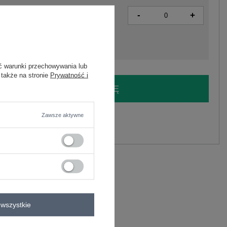
-
+
2016103391196
ć warunki przechowywania lub
 także na stronie
Prywatność i
LOGUJ SIĘ I ZOBACZ CENĘ
Zawsze aktywne
y.
Zadaj pytanie
liester
C
wszystkie