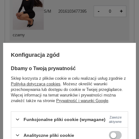
-
+
S/M
2016103477395
czarny
Konfiguracja zgód
ZALOGUJ SIĘ I ZOBACZ CENĘ
Dbamy o Twoją prywatność
Masz pytanie? Chętnie pomożemy.
Sklep korzysta z plików cookie w celu realizacji usług zgodnie z
Zadzwoń
+48 601 547 740
Zadaj pytanie
Polityką dotyczącą cookies
. Możesz określić warunki
przechowywania lub dostępu do cookie w Twojej przeglądarce.
Więcej informacji na temat warunków i prywatności można
skład materiału : 90% bawełna , 10% elastan
znaleźć także na stronie
Prywatność i warunki Google
.
sposób prania : pranie w pralce w 30°C
Kod produktu
RV-SK-9219.13P
Zawsze
Funkcjonalne pliki cookie (wymagane)
aktywne
Marka
BASIC FEEL GOOD
typ produktu
sukienka dzianinowa
sukienka codzienna
Analityczne pliki cookie