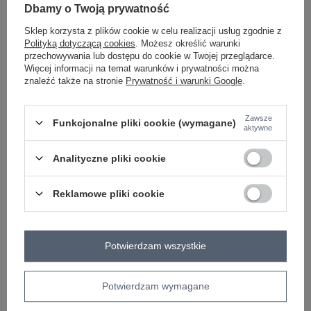
Dbamy o Twoją prywatność
bordowy
Sklep korzysta z plików cookie w celu realizacji usług zgodnie z
Polityką dotyczącą cookies
. Możesz określić warunki
przechowywania lub dostępu do cookie w Twojej przeglądarce.
ZALOGUJ SIĘ I ZOBACZ CENĘ
Więcej informacji na temat warunków i prywatności można
znaleźć także na stronie
Prywatność i warunki Google
.
Masz pytanie? Chętnie pomożemy.
Zawsze
Funkcjonalne pliki cookie (wymagane)
Zadzwoń
+48 601 547 740
Zadaj pytanie
aktywne
Analityczne pliki cookie
skład materiału : 90% poliester, 10% wiskoza
sposób prania : pranie w pralce w 30°C
Reklamowe pliki cookie
Kod produktu
IT-SN-18932-1.79
Marka
ITALY MODA
typ produktu
szorty materiałowe
Potwierdzam wszystkie
styl
elegancki
okazja
codzienne
do pracy
Potwierdzam wymagane
wzór
krata
dominujący