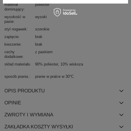
materiał
poliester
dominujący
wysokość w
wysoki
pasie
styl nogawek
szerokie
zapięcie
brak
kieszenie
brak
cechy
z paskiem
dodatkowe
skład materiału
90% poliester
10% wiskoza
sposób prania
pranie w pralce w 30°C
OPIS PRODUKTU
OPINIE
ZWROTY I WYMIANA
ZAKŁADKA KOSZTY WYSYŁKI