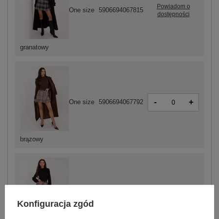
Powiadom o
One size
5906694067815
dostępności
granatowy
-
+
One size
5906694067792
brązowy
-
+
One size
5906694067808
Konfiguracja zgód