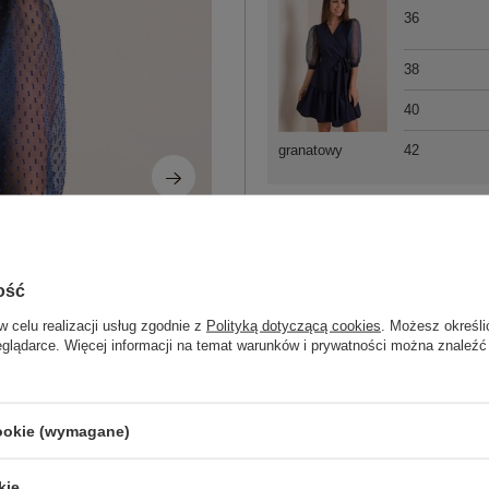
36
38
40
42
granatowy
ZA
ość
Masz pytanie? Chętnie pomożem
w celu realizacji usług zgodnie z
Polityką dotyczącą cookies
. Możesz określi
Zadzwoń
+48 601 547 740
eglądarce. Więcej informacji na temat warunków i prywatności można znaleźć
Kod produktu
LK-SK-508065.01P
cookie (wymagane)
Marka
LAKERTA
dekolt
serek / dekolt V
kie
wzór
gładki