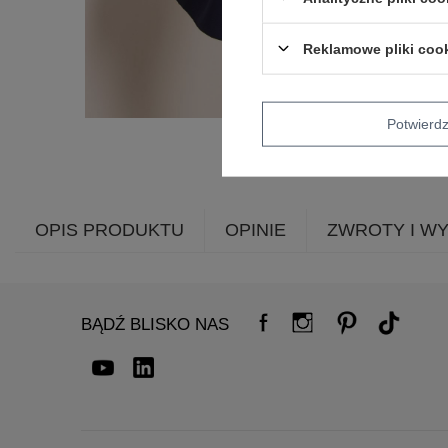
Reklamowe pliki coo
Potwier
OPIS PRODUKTU
OPINIE
ZWROTY I W
BĄDŹ BLISKO NAS