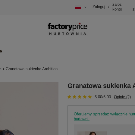
załóż
Zaloguj
/
konto
z
a
e
Granatowa sukienka Ambition
Granatowa sukienka 
5.00/5.00
Opinie (2)
Oferujemy sprzedaż wyłącznie hu
hurtowni.