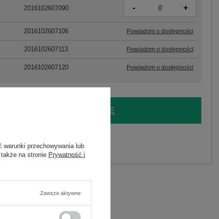
-
+
2016102607090
2016102607106
Powiadom o dostępności
2016102607113
Powiadom o dostępności
2016102607120
Powiadom o dostępności
LOGUJ SIĘ I ZOBACZ CENĘ
y.
ć warunki przechowywania lub
Zadaj pytanie
 także na stronie
Prywatność i
Zawsze aktywne