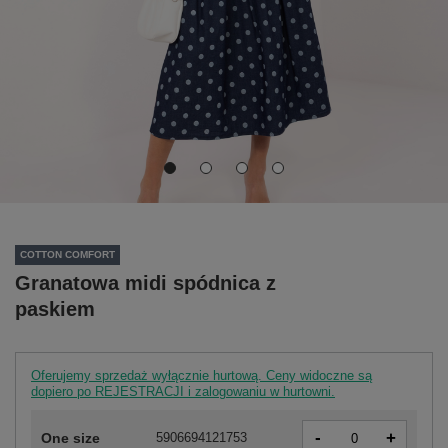
COTTON COMFORT
Granatowa midi spódnica z
paskiem
Oferujemy sprzedaż wyłącznie hurtową. Ceny widoczne są
dopiero po REJESTRACJI i zalogowaniu w hurtowni.
-
+
One size
5906694121753