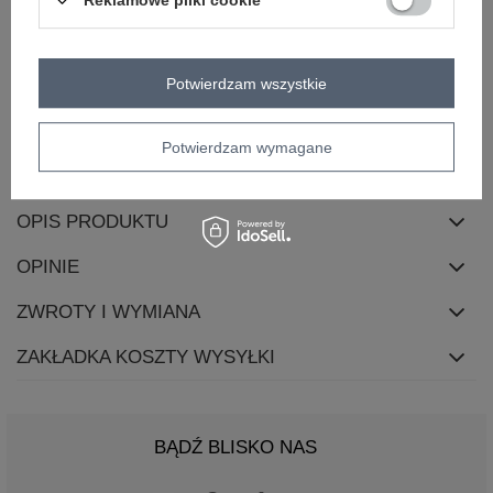
Reklamowe pliki cookie
materiał
bawełna
dominujący
długość
midi
Potwierdzam wszystkie
zapięcie
brak
cechy
z paskiem
kieszenie
dodatkowe
Potwierdzam wymagane
sposób prania
pranie w pralce w 30°C
OPIS PRODUKTU
OPINIE
ZWROTY I WYMIANA
ZAKŁADKA KOSZTY WYSYŁKI
BĄDŹ BLISKO NAS