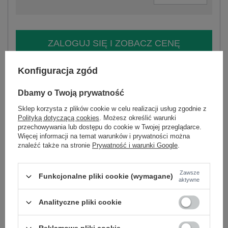
ZALOGUJ SIĘ I ZOBACZ CENĘ
Konfiguracja zgód
Masz pytanie? Chętnie pomożemy.
Zadzwoń
+48 601 547 740
Zadaj pytanie
Dbamy o Twoją prywatność
Sklep korzysta z plików cookie w celu realizacji usług zgodnie z
skład materiału : 98% bawełna , 2% elastan
Polityką dotyczącą cookies
. Możesz określić warunki
sposób prania : pranie w pralce w 30°C
przechowywania lub dostępu do cookie w Twojej przeglądarce.
Więcej informacji na temat warunków i prywatności można
Kod produktu
IT-SD-97809.09P
znaleźć także na stronie
Prywatność i warunki Google
.
Marka
MAYA
skład materiału
98% bawełna
2% elastan
Zawsze
Funkcjonalne pliki cookie (wymagane)
aktywne
styl
casual
okazja
codzienne
do pracy
wizytowe
Analityczne pliki cookie
wzór
groszki
dominujący