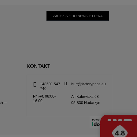
ZAPISZ SIĘ DO NEWSLETTERA
KONTAKT
+48601 547
hurt@factoryprice.eu
740
Pn.-Pt. 08:00-
Al. Katowicka 68
16:00
ch –
05-830
Nadarzyn
4.8