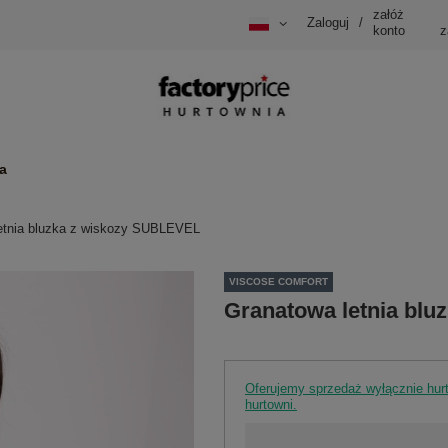
załóż
Zaloguj
/
konto
z
a
etnia bluzka z wiskozy SUBLEVEL
VISCOSE COMFORT
Granatowa letnia bl
Oferujemy sprzedaż wyłącznie hu
hurtowni.