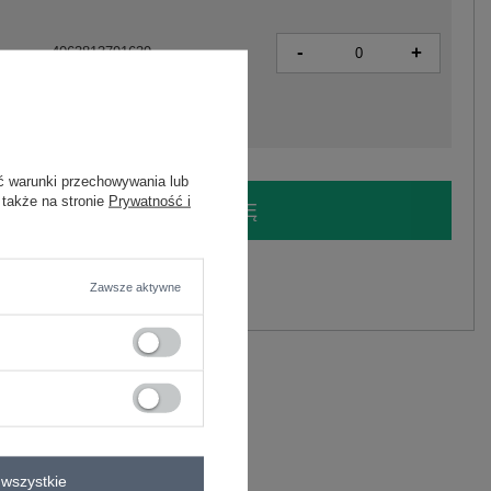
-
+
4063813791639
ć warunki przechowywania lub
 także na stronie
Prywatność i
LOGUJ SIĘ I ZOBACZ CENĘ
y.
Zawsze aktywne
Zadaj pytanie
C
wszystkie