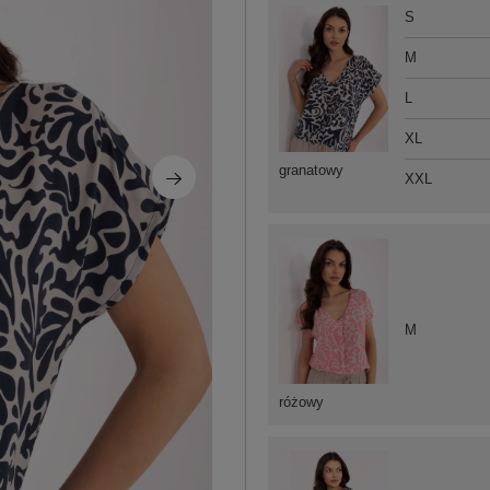
S
M
L
XL
granatowy
XXL
M
różowy