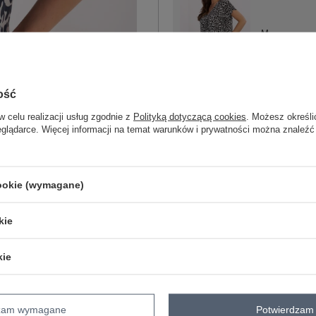
M
szaro-czarny
ość
w celu realizacji usług zgodnie z
Polityką dotyczącą cookies
. Możesz określi
eglądarce. Więcej informacji na temat warunków i prywatności można znaleźć
ZA
Masz pytanie? Chętnie pomożem
cookie (wymagane)
Zadzwoń
+48 601 547 740
kie
skład materiału : 100% wiskoza
sposób prania : pranie w pralce w 30°
kie
Kod produktu
D73771M11171B
Marka
SUBLEVEL
dzam wymagane
Potwierdzam 
typ produktu
bluzka codzienna