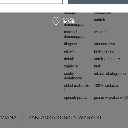
styl
casual
okazja
codzienne
wzór
nadruk
dominujący
materiał
wiskoza
dominujący
długość
standardowa
rękaw
krótki rękaw
dekolt
serek / dekolt V
zapięcie
brak
cechy
odzież ekologiczna
dodatkowe
skład materiału
100% wiskoza
sposób prania
pranie w pralce w 3
YMIANA
ZAKŁADKA KOSZTY WYSYŁKI