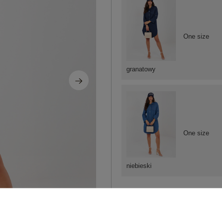
One size
granatowy
One size
niebieski
ZA