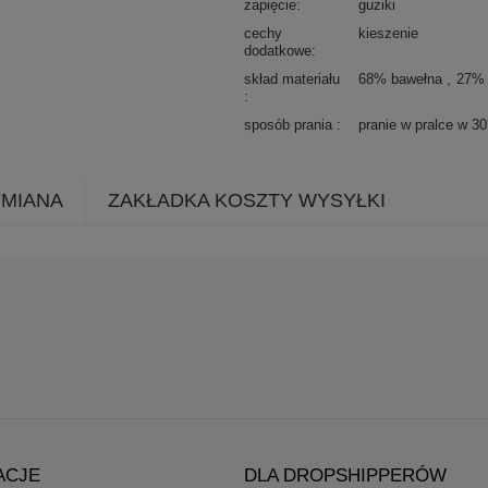
zapięcie
guziki
cechy
kieszenie
dodatkowe
skład materiału
68% bawełna
27% 
sposób prania
pranie w pralce w 3
YMIANA
ZAKŁADKA KOSZTY WYSYŁKI
ACJE
DLA DROPSHIPPERÓW