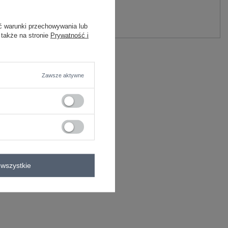
y.
Zadaj pytanie
ć warunki przechowywania lub
 także na stronie
Prywatność i
oliester, 5% elastan
C
Zawsze aktywne
sukienka koszulowa
zna
wszystkie