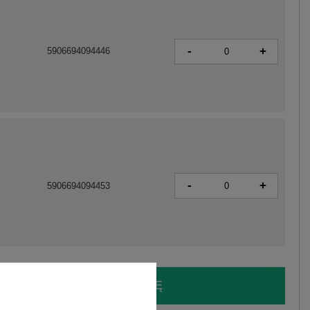
-
+
5906694094446
-
+
5906694094453
LOGUJ SIĘ I ZOBACZ CENĘ