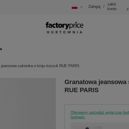
załóż
Zaloguj
/
konto
z
a
 jeansowa sukienka o kroju koszuli RUE PARIS
Granatowa jeansowa s
RUE PARIS
Oferujemy sprzedaż wyłącznie hu
hurtowni.