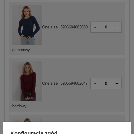
-
+
One size
5906694082030
granatowy
-
+
One size
5906694082047
bordowy
Konfiguracja zgód