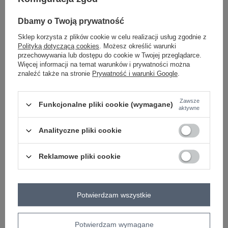
-
+
One size
5906694082054
Dbamy o Twoją prywatność
Sklep korzysta z plików cookie w celu realizacji usług zgodnie z
Polityką dotyczącą cookies
. Możesz określić warunki
grafitowy
przechowywania lub dostępu do cookie w Twojej przeglądarce.
Więcej informacji na temat warunków i prywatności można
znaleźć także na stronie
Prywatność i warunki Google
.
Zobacz wszystkie kolory (+1)
Zawsze
Funkcjonalne pliki cookie (wymagane)
ZALOGUJ SIĘ I ZOBACZ CENĘ
aktywne
Analityczne pliki cookie
Masz pytanie? Chętnie pomożemy.
Zadzwoń
+48 601 547 740
Zadaj pytanie
Reklamowe pliki cookie
skład materiału : 100% bawełna
sposób prania : pranie w pralce w 30°C
Potwierdzam wszystkie
Kod produktu
WT-BZ-A1103.85
Marka
WESTEENE
Potwierdzam wymagane