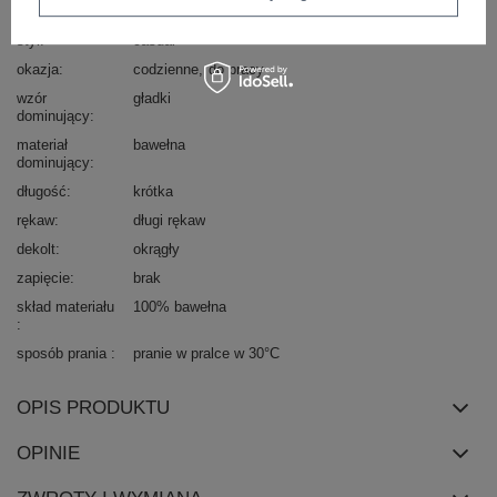
typ produktu
bluzka dopasowana
bluzka codzienna
longsleeve
styl
casual
okazja
codzienne
do pracy
wzór
gładki
dominujący
materiał
bawełna
dominujący
długość
krótka
rękaw
długi rękaw
dekolt
okrągły
zapięcie
brak
skład materiału
100% bawełna
sposób prania
pranie w pralce w 30°C
OPIS PRODUKTU
OPINIE