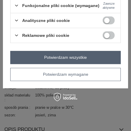
długość
przed kolano
długa
Zawsze
Funkcjonalne pliki cookie (wymagane)
aktywne
kaptur
bez kaptura
rodzaj
klasyczny
Analityczne pliki cookie
rękaw
długi rękaw
wypełnienie
nie dotyczy
Reklamowe pliki cookie
materiał
poliester
dominujący
cechy
kieszenie
dodatkowe
Potwierdzam wszystkie
zapięcie
guziki
typ produktu
płaszcz zimowy
Potwierdzam wymagane
styl
elegancki
okazja
codzienne
do pracy
skład materiału
100% poliester
sposób prania
pranie w pralce w 30°C
sezon
jesień
zima
OPIS PRODUKTU