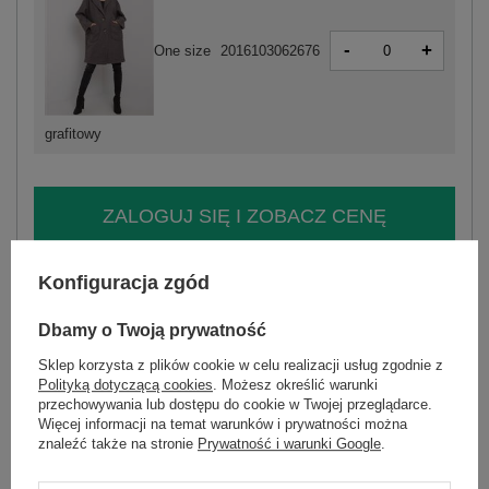
-
+
One size
2016103062676
grafitowy
ZALOGUJ SIĘ I ZOBACZ CENĘ
Masz pytanie? Chętnie pomożemy.
Konfiguracja zgód
Zadzwoń
+48 601 547 740
Zadaj pytanie
Dbamy o Twoją prywatność
Sklep korzysta z plików cookie w celu realizacji usług zgodnie z
Kod produktu
TW-PL-BI-21716.28X
Polityką dotyczącą cookies
. Możesz określić warunki
Marka
OCH BELLA
przechowywania lub dostępu do cookie w Twojej przeglądarce.
wzór
gładki
Więcej informacji na temat warunków i prywatności można
dominujący
znaleźć także na stronie
Prywatność i warunki Google
.
pora roku
kurtki na jesień
kurtki na wiosnę