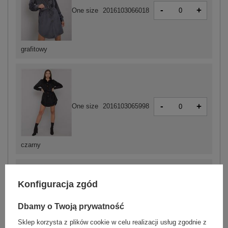
-
+
One size
2016103066018
grafitowy
-
+
One size
2016103065998
czarny
Konfiguracja zgód
-
+
One size
2016103065974
Dbamy o Twoją prywatność
Sklep korzysta z plików cookie w celu realizacji usług zgodnie z