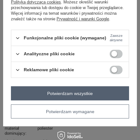
Polityką dotyczącą cookies
. Możesz określić warunki
przechowywania lub dostępu do cookie w Twojej przeglądarce.
camelowy
Więcej informacji na temat warunków i prywatności można
znaleźć także na stronie
Prywatność i warunki Google
.
ZALOGUJ SIĘ I ZOBACZ CENĘ
Zawsze
Funkcjonalne pliki cookie (wymagane)
aktywne
Masz pytanie? Chętnie pomożemy.
Analityczne pliki cookie
Zadzwoń
+48 601 547 740
Zadaj pytanie
Reklamowe pliki cookie
Kod produktu
DHJ-SK-10333.12P
Marka
ITALY MODA
wzór
gładki
Potwierdzam wszystkie
dominujący
dekolt
kołnierzyk
Potwierdzam wymagane
rękaw
długi rękaw
długość
mini
materiał
poliester
dominujący