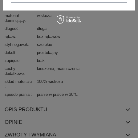
wzór
gładki
dominujący
materiał
wiskoza
dominujący
długość
długa
rękaw
bez rękawów
styl nogawek
szerokie
dekolt
prostokątny
zapięcie
brak
cechy
kieszenie
marszczenia
dodatkowe
skład materiału
100% wiskoza
sposób prania
pranie w pralce w 30°C
OPIS PRODUKTU
OPINIE
ZWROTY I WYMIANA