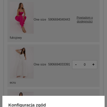
Powiadom o
One size
5906694040443
dostępności
fuksjowy
-
+
One size
5906694033391
ecru
Konfiguracja zgód