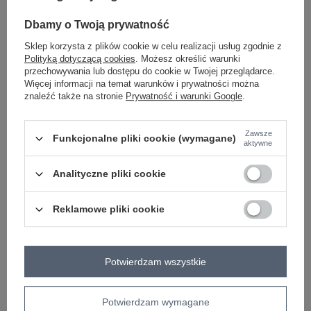
-
+
One size
5906694033377
Dbamy o Twoją prywatność
Sklep korzysta z plików cookie w celu realizacji usług zgodnie z
Polityką dotyczącą cookies
. Możesz określić warunki
czarny
przechowywania lub dostępu do cookie w Twojej przeglądarce.
Więcej informacji na temat warunków i prywatności można
znaleźć także na stronie
Prywatność i warunki Google
.
ZALOGUJ SIĘ I ZOBACZ CENĘ
Zawsze
Funkcjonalne pliki cookie (wymagane)
aktywne
Masz pytanie? Chętnie pomożemy.
Zadzwoń
+48 601 547 740
Zadaj pytanie
Analityczne pliki cookie
skład materiału : 100% wiskoza
Reklamowe pliki cookie
sposób prania : pranie w pralce w 30°C
Kod produktu
MI-KO-271125.80
Potwierdzam wszystkie
Marka
ITALY MODA
typ produktu
kombinezon
okazja
codzienne
Potwierdzam wymagane