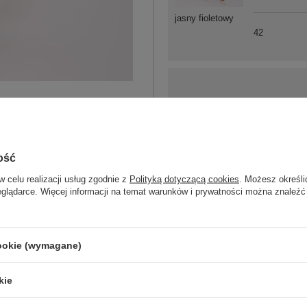
jasny fioletowy
42
36
38
ość
w celu realizacji usług zgodnie z
Polityką dotyczącą cookies
. Możesz określi
40
eglądarce. Więcej informacji na temat warunków i prywatności można znaleźć
zielony
42
cookie (wymagane)
kie
ZA