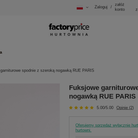
załóż
Zaloguj
/
konto
z
a
 garniturowe spodnie z szeroką nogawką RUE PARIS
Fuksjowe garniturowe
nogawką RUE PARIS
5.00/5.00
Opinie (2)
Oferujemy sprzedaż wyłącznie hu
hurtowni.