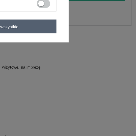
y.
Zadaj pytanie
wszystkie
wizytowe
na imprezę