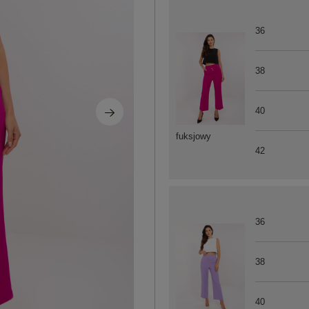
36
38
40
fuksjowy
42
36
38
40