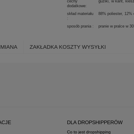
cechy
guziki
w kant
kies
dodatkowe
skład materiału
88% poliester
12% 
sposób prania
pranie w pralce w 3
YMIANA
ZAKŁADKA KOSZTY WYSYŁKI
ACJE
DLA DROPSHIPPERÓW
Co to jest dropshipping