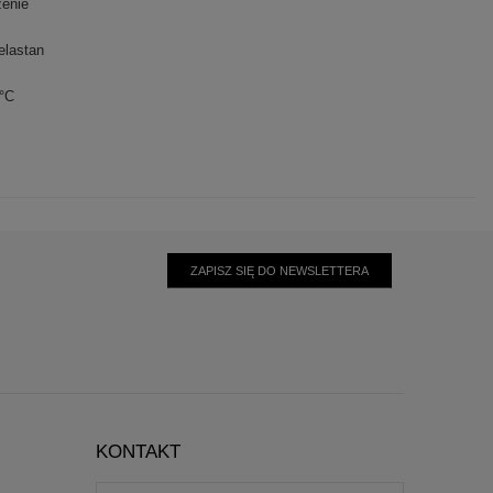
zenie
elastan
0°C
ZAPISZ SIĘ DO NEWSLETTERA
KONTAKT