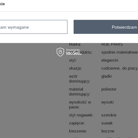
kie
Masz pytanie? Chętnie pomożem
Zadzwoń
+48 601 547 740
dzam wymagane
Potwierdzam 
Kod produktu
TO-SP-18150.02
Marka
RUE PARIS
typ produktu
spodnie materiałowe
styl
elegancki
okazja
codzienne
do pracy
wzór
gładki
dominujący
materiał
poliester
dominujący
wysokość w
wysoki
pasie
styl nogawek
szerokie
zapięcie
suwak
kieszenie
boczne