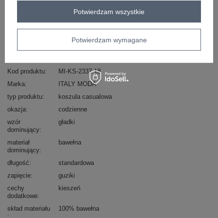
Masz pytanie? Chętnie pomożemy.
Potwierdzam wszystkie
Zadzwoń
+48 601 547 740
Zadaj pytanie
Potwierdzam wymagane
skład materiału : 100% bawełna
sposób prania : pranie w pralce w 30°C
Kod produktu
MI-KS-2337.18
Marka
ITALY MODA
typ produktu
koszula casualowa
okazja
codzienne
wzór
gładki
dominujący
materiał
bawełna
dominujący
długość
standardowa
zapięcie
guziki
cechy
kieszeń
dodatkowe
skład materiału
100% bawełna