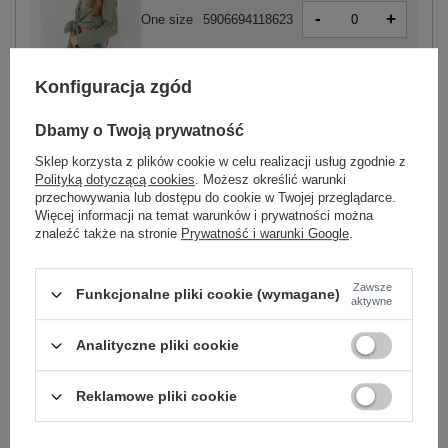
-
+
One size
5906694118623
Konfiguracja zgód
khaki
Dbamy o Twoją prywatność
Sklep korzysta z plików cookie w celu realizacji usług zgodnie z
Polityką dotyczącą cookies
. Możesz określić warunki
przechowywania lub dostępu do cookie w Twojej przeglądarce.
-
+
One size
5906694118579
Więcej informacji na temat warunków i prywatności można
znaleźć także na stronie
Prywatność i warunki Google
.
czarny
Zawsze
Funkcjonalne pliki cookie (wymagane)
aktywne
Zobacz wszystkie kolory (+1)
Analityczne pliki cookie
Reklamowe pliki cookie
ZALOGUJ SIĘ I ZOBACZ CENĘ