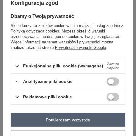
Konfiguracja zgód
Dbamy o Twoją prywatność
-
+
S
2016103217359
Sklep korzysta z plików cookie w celu realizacji usług zgodnie z
Polityką dotyczącą cookies
. Możesz określić warunki
przechowywania lub dostępu do cookie w Twojej przeglądarce.
-
+
M
2016103217366
Więcej informacji na temat warunków i prywatności można
znaleźć także na stronie
Prywatność i warunki Google
.
-
+
L
2016103217373
Zawsze
kobaltowy
Funkcjonalne pliki cookie (wymagane)
aktywne
Analityczne pliki cookie
Zobacz wszystkie kolory (+2)
Reklamowe pliki cookie
ZALOGUJ SIĘ I ZOBACZ CENĘ
Potwierdzam wszystkie
Masz pytanie? Chętnie pomożemy.
Zadzwoń
+48 601 547 740
Zadaj pytanie