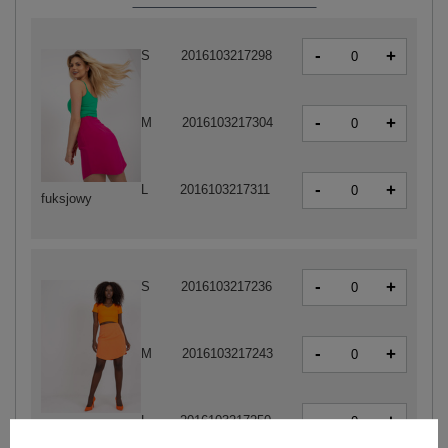
-
+
S
2016103217298
-
+
M
2016103217304
-
+
L
2016103217311
fuksjowy
-
+
S
2016103217236
-
+
M
2016103217243
-
+
L
2016103217250
pomarańczowy