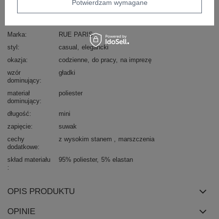
Potwierdzam wymagane
Kod produktu
WN-SD-2904.02
Marka
RUE PARIS
styl
casual
elegancki
okazja
codzienne
do pracy
na imprezę
wzór
gładki
dominujący
materiał
poliester
dominujący
długość
mini
zapięcie
suwak
cechy
z wysokim stanem
marszczenia
dodatkowe
skład materiału
95% poliester
5% elastan
OPIS PRODUKTU
OPINIE