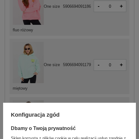
-
+
One size
5906694091186
fluo różowy
-
+
One size
5906694091179
miętowy
Konfiguracja zgód
-
+
One size
5906694091209
Dbamy o Twoją prywatność
Sklep korzysta z plików cookie w celu realizacji usług zgodnie z