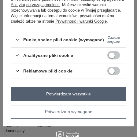
Polityką dotyczącą cookies
. Możesz określić warunki
fluo zielony
przechowywania lub dostępu do cookie w Twojej przeglądarce.
Więcej informacji na temat warunków i prywatności można
znaleźć także na stronie
Prywatność i warunki Google
.
ZALOGUJ SIĘ I ZOBACZ CENĘ
Zawsze
Funkcjonalne pliki cookie (wymagane)
aktywne
Masz pytanie? Chętnie pomożemy.
Analityczne pliki cookie
Zadzwoń
+48 601 547 740
Zadaj pytanie
skład materiału : 80% bawełna , 20% poliester
Reklamowe pliki cookie
sposób prania : pranie w pralce w 30°C
Kod produktu
MJ-BL-H2587.82
Potwierdzam wszystkie
Marka
MOOIJ
styl
casual
Potwierdzam wymagane
wzór
aplikacja
dominujący
materiał
bawełna
dominujący