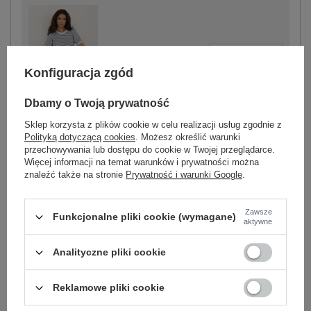
-
+
One size
5906694112850
Konfiguracja zgód
Dbamy o Twoją prywatność
biało-granatowy
Sklep korzysta z plików cookie w celu realizacji usług zgodnie z
Polityką dotyczącą cookies
. Możesz określić warunki
przechowywania lub dostępu do cookie w Twojej przeglądarce.
Więcej informacji na temat warunków i prywatności można
znaleźć także na stronie
Prywatność i warunki Google
.
-
+
One size
5906694112805
Zawsze
Funkcjonalne pliki cookie (wymagane)
aktywne
fluo
pomarańczowy
Analityczne pliki cookie
Reklamowe pliki cookie
Zobacz wszystkie kolory (+4)