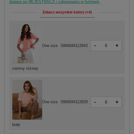
dopiero po REJESTRACJI i zalogowaniu w hurtowni.
Zobacz wszystkie kolory (+4)
-
+
One size
5906694112843
ciemny różowy
-
+
One size
5906694112829
biały