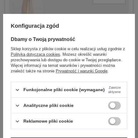
jasny beżowy
Konfiguracja zgód
Dbamy o Twoją prywatność
Sklep korzysta z plików cookie w celu realizacji usług zgodnie z
Polityką dotyczącą cookies
. Możesz określić warunki
-
+
One size
5906694111419
przechowywania lub dostępu do cookie w Twojej przeglądarce.
Więcej informacji na temat warunków i prywatności można
znaleźć także na stronie
Prywatność i warunki Google
.
khaki
Zawsze
Funkcjonalne pliki cookie (wymagane)
aktywne
Zobacz wszystkie kolory (+3)
Analityczne pliki cookie
ZALOGUJ SIĘ I ZOBACZ CENĘ
Reklamowe pliki cookie
Masz pytanie? Chętnie pomożemy.