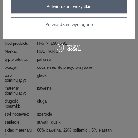
Zadzwoń
+48 601 547 740
Zadaj pytanie
Potwierdzam wszystkie
skład materiału : 66% bawełna, 29% poliamid , 5%
Potwierdzam wymagane
elastan
sposób prania : pranie w pralce w 30°C
Kod produktu
IT-SP-FL9006.92
Marka
RUE PARIS
typ produktu
palazzo
okazja
codzienne
do pracy
wizytowe
wzór
gładki
dominujący
materiał
bawełna
dominujący
długość
długa
nogawki
styl nogawek
szerokie
zapięcie
suwak
guziki
skład materiału
66% bawełna
29% poliamid
5% elastan