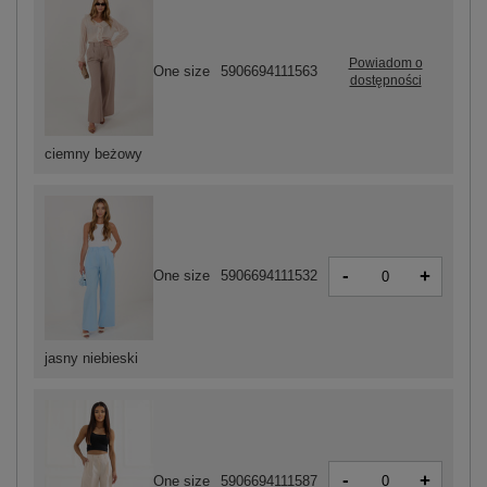
Powiadom o
One size
5906694111563
dostępności
ciemny beżowy
-
+
One size
5906694111532
jasny niebieski
-
+
One size
5906694111587