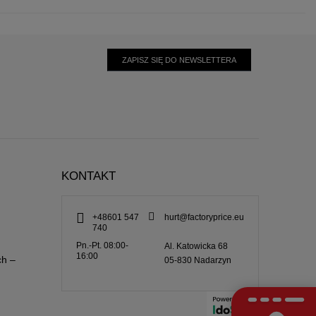
ZAPISZ SIĘ DO NEWSLETTERA
KONTAKT
+48601 547
hurt@factoryprice.eu
740
Pn.-Pt. 08:00-
Al. Katowicka 68
16:00
ch –
05-830
Nadarzyn