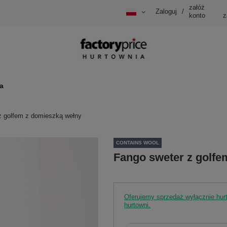
załóż
Zaloguj
/
konto
z
a
z golfem z domieszką wełny
CONTAINS WOOL
Fango sweter z golfe
Oferujemy sprzedaż wyłącznie hu
hurtowni.