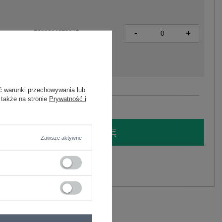
-
+
5906694073045
ć warunki przechowywania lub
Zobacz wszystkie kolory (+1)
 także na stronie
Prywatność i
LOGUJ SIĘ I ZOBACZ CENĘ
Zawsze aktywne
y.
Zadaj pytanie
iamid, 9% wiskoza, 9% wełna