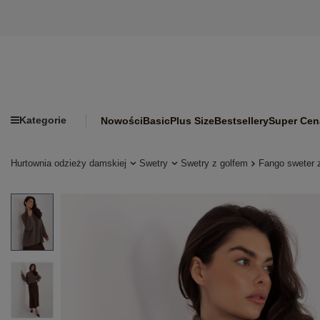
Kategorie
Nowości
Basic
Plus Size
Bestsellery
Super Cen
Hurtownia odzieży damskiej
Swetry
Swetry z golfem
Fango sweter 