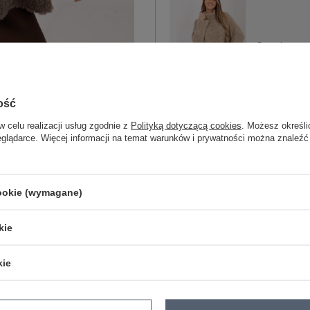
One size
beżowy
ość
w celu realizacji usług zgodnie z
Polityką dotyczącą cookies
. Możesz określi
eglądarce. Więcej informacji na temat warunków i prywatności można znaleźć
ZA
cookie (wymagane)
Masz pytanie? Chętnie pomożem
kie
Zadzwoń
+48 601 547 740
kie
skład materiału : 65% akryl, 17% pol
sposób prania : pranie ręczne