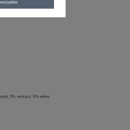
wszystkie
amid
9% wiskoza
9% wełna