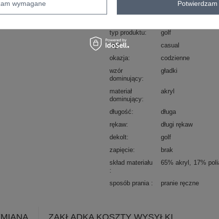
dzam wymagane
Potwierdzam 
Kod produktu
CH-SW-72993.25
Marka
CHARISMA
typ produktu
golf
styl
casual
okazja
codzienne
wzór
gładki
dominujący
materiał
akryl
dominujący
długość
długa
rękaw
długi rękaw
dekolt
golf
zapięcie
brak
skład materiału
65% akryl
17% poli
sposób prania
pranie ręczne
YMIANA
ZAKŁADKA KOSZTY WYSYŁKI