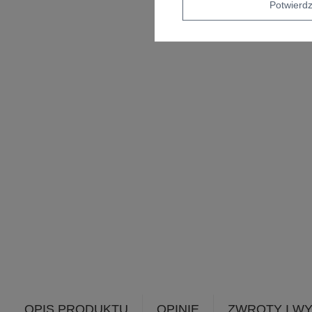
Potwier
OPIS PRODUKTU
OPINIE
ZWROTY I W