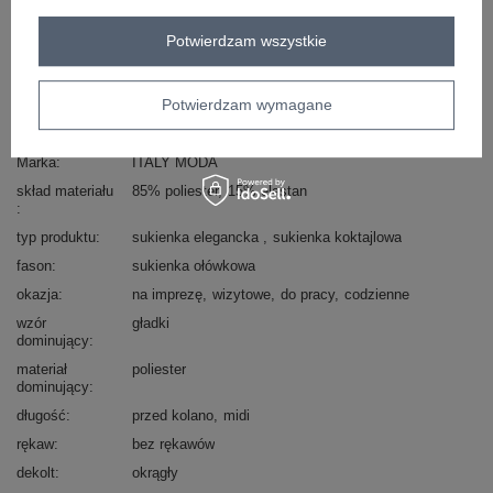
Zadzwoń
+48 601 547 740
Zadaj pytanie
Potwierdzam wszystkie
skład materiału : 85% poliester, 15% elastan
sposób prania : pranie w pralce w 30°C
Potwierdzam wymagane
Kod produktu
MI-SK-A30479.92
Marka
ITALY MODA
skład materiału
85% poliester
15% elastan
typ produktu
sukienka elegancka
sukienka koktajlowa
fason
sukienka ołówkowa
okazja
na imprezę
wizytowe
do pracy
codzienne
wzór
gładki
dominujący
materiał
poliester
dominujący
długość
przed kolano
midi
rękaw
bez rękawów
dekolt
okrągły