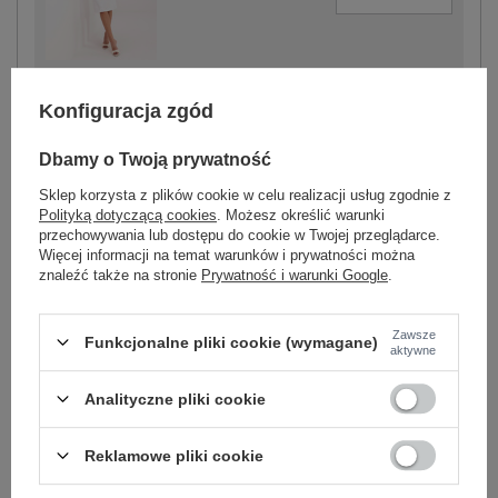
ecru
Konfiguracja zgód
Dbamy o Twoją prywatność
Sklep korzysta z plików cookie w celu realizacji usług zgodnie z
-
+
One size
5906694120992
Polityką dotyczącą cookies
. Możesz określić warunki
przechowywania lub dostępu do cookie w Twojej przeglądarce.
Więcej informacji na temat warunków i prywatności można
znaleźć także na stronie
Prywatność i warunki Google
.
czarny
Zawsze
Funkcjonalne pliki cookie (wymagane)
Zobacz wszystkie kolory (+2)
aktywne
Analityczne pliki cookie
ZALOGUJ SIĘ I ZOBACZ CENĘ
Reklamowe pliki cookie
Masz pytanie? Chętnie pomożemy.