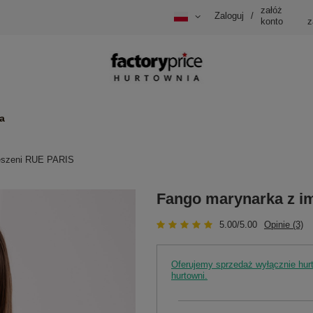
załóż
Zaloguj
/
konto
z
a
ieszeni RUE PARIS
Fango marynarka z im
5.00/5.00
Opinie (3)
Oferujemy sprzedaż wyłącznie hu
hurtowni.