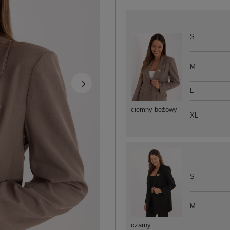
S
M
L
ciemny beżowy
XL
S
M
czarny