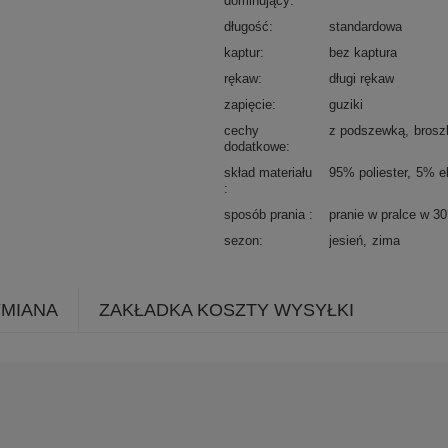
dominujący
długość
standardowa
kaptur
bez kaptura
rękaw
długi rękaw
zapięcie
guziki
cechy
z podszewką
brosz
dodatkowe
skład materiału
95% poliester
5% e
sposób prania
pranie w pralce w 3
sezon
jesień
zima
YMIANA
ZAKŁADKA KOSZTY WYSYŁKI