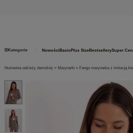
Kategorie
Nowości
Basic
Plus Size
Bestsellery
Super Cen
Hurtownia odzieży damskiej
Marynarki
Fango marynarka z imitacją k