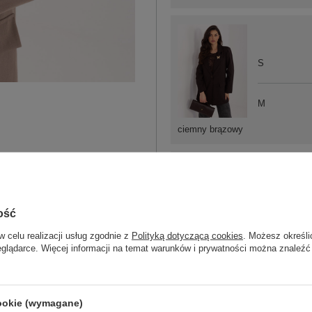
S
M
ciemny brązowy
ość
One size
w celu realizacji usług zgodnie z
Polityką dotyczącą cookies
. Możesz określi
eglądarce. Więcej informacji na temat warunków i prywatności można znaleźć
brązowy
cookie (wymagane)