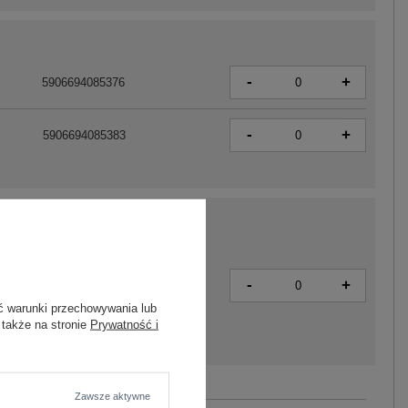
-
+
5906694085376
-
+
5906694085383
-
+
5906694061875
ć warunki przechowywania lub
 także na stronie
Prywatność i
Zawsze aktywne
Zobacz wszystkie kolory (+7)