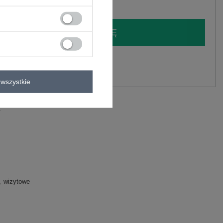
LOGUJ SIĘ I ZOBACZ CENĘ
y.
Zadaj pytanie
wszystkie
astan
C
wizytowe