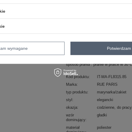
kie
ZA
kie
Masz pytanie? Chętnie pomożem
Zadzwoń
+48 601 547 740
dzam wymagane
Potwierdzam 
skład materiału : 95% poliester, 5% el
sposób prania : pranie w pralce w 30°
Kod produktu
IT-MA-FL8315.85
Marka
RUE PARIS
typ produktu
marynarka/żakiet
styl
elegancki
okazja
codzienne
do pracy
wzór
gładki
dominujący
materiał
poliester