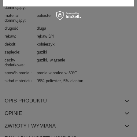
wzór
gładki
dominujący
materiał
poliester
dominujący
długość
długa
rękaw
rękaw 3/4
dekolt
kołnierzyk
zapięcie
guziki
cechy
guziki
wiązanie
dodatkowe
sposób prania
pranie w pralce w 30°C
skład materiału
95% poliester
5% elastan
OPIS PRODUKTU
OPINIE
ZWROTY I WYMIANA