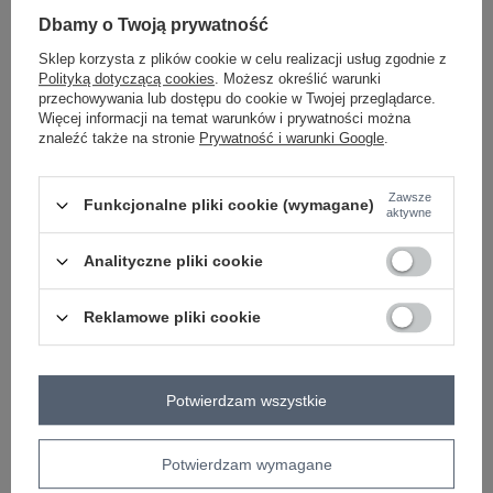
-
+
One size
5906694121456
Dbamy o Twoją prywatność
Sklep korzysta z plików cookie w celu realizacji usług zgodnie z
Polityką dotyczącą cookies
. Możesz określić warunki
ecru
przechowywania lub dostępu do cookie w Twojej przeglądarce.
Więcej informacji na temat warunków i prywatności można
znaleźć także na stronie
Prywatność i warunki Google
.
ZALOGUJ SIĘ I ZOBACZ CENĘ
Zawsze
Funkcjonalne pliki cookie (wymagane)
aktywne
Masz pytanie? Chętnie pomożemy.
Analityczne pliki cookie
Zadzwoń
+48 601 547 740
Zadaj pytanie
Reklamowe pliki cookie
skład materiału : 95% poliester, 5% elastan
sposób prania : pranie w pralce w 30°C
Kod produktu
MI-KMPL-C352.50
Potwierdzam wszystkie
Marka
ITALY MODA
typ produktu
koszula+spodnie
Potwierdzam wymagane
okazja
codzienne