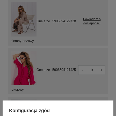
Powiadom o
One size
5906694129728
dostępności
ciemny beżowy
-
+
One size
5906694121425
fuksjowy
Konfiguracja zgód