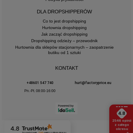
DLA DROPSHIPPERÓW
Co to jest dropshipping
Hurtownia dropshipping
Jak zacząć dropshipping
Dropshipping odzieży – przewodnik
Hurtownia dla sklepów stacjonarnych – zaopatrzenie
butiku od 1 sztuki
KONTAKT
+48601 547 740
hurt@factoryprice.eu
Pn.-Pt. 08:00-16:00
4.8
2546
opinii
z całego
4.8
okresu
Na podstawie
2546
opinii
z całego okresu