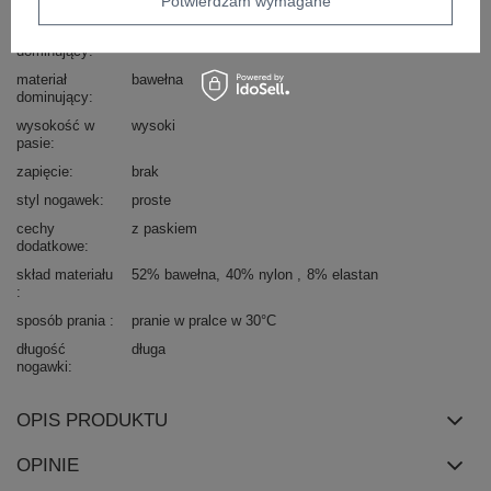
Potwierdzam wymagane
typ produktu
straight leg
spodnie materiałowe
wzór
gładki
dominujący
materiał
bawełna
dominujący
wysokość w
wysoki
pasie
zapięcie
brak
styl nogawek
proste
cechy
z paskiem
dodatkowe
skład materiału
52% bawełna
40% nylon
8% elastan
sposób prania
pranie w pralce w 30°C
długość
długa
nogawki
OPIS PRODUKTU
OPINIE