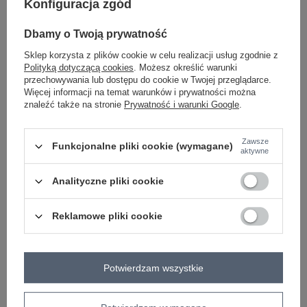
Konfiguracja zgód
-
+
L/XL
5906694108365
Dbamy o Twoją prywatność
jasny żółty
Sklep korzysta z plików cookie w celu realizacji usług zgodnie z
Polityką dotyczącą cookies
. Możesz określić warunki
przechowywania lub dostępu do cookie w Twojej przeglądarce.
Zobacz wszystkie kolory (+1)
Więcej informacji na temat warunków i prywatności można
znaleźć także na stronie
Prywatność i warunki Google
.
ZALOGUJ SIĘ I ZOBACZ CENĘ
Zawsze
Funkcjonalne pliki cookie (wymagane)
aktywne
Masz pytanie? Chętnie pomożemy.
Analityczne pliki cookie
Zadzwoń
+48 601 547 740
Zadaj pytanie
Reklamowe pliki cookie
skład materiału : 52% bawełna, 40% nylon , 8%
elastan
sposób prania : pranie w pralce w 30°C
Potwierdzam wszystkie
Kod produktu
IT-SP-FL8252-1.90
Marka
RUE PARIS