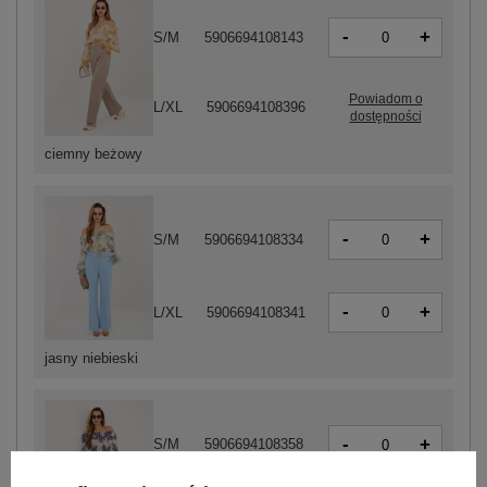
-
+
S/M
5906694108143
Powiadom o
L/XL
5906694108396
dostępności
ciemny beżowy
-
+
S/M
5906694108334
-
+
L/XL
5906694108341
jasny niebieski
-
+
S/M
5906694108358