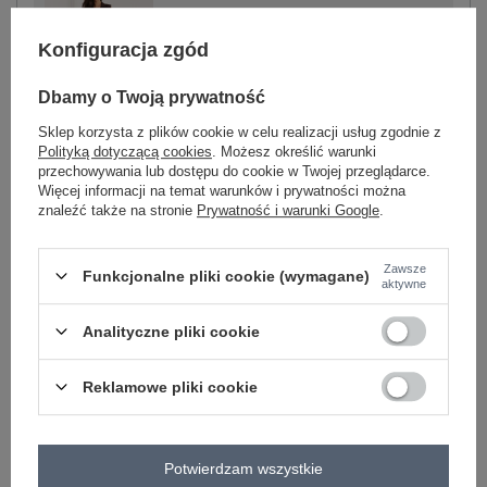
Konfiguracja zgód
-
+
One size
5906694111730
Dbamy o Twoją prywatność
Sklep korzysta z plików cookie w celu realizacji usług zgodnie z
ciemny brązowy
Polityką dotyczącą cookies
. Możesz określić warunki
przechowywania lub dostępu do cookie w Twojej przeglądarce.
Więcej informacji na temat warunków i prywatności można
Zobacz wszystkie kolory (+1)
znaleźć także na stronie
Prywatność i warunki Google
.
Zawsze
ZALOGUJ SIĘ I ZOBACZ CENĘ
Funkcjonalne pliki cookie (wymagane)
aktywne
Analityczne pliki cookie
Masz pytanie? Chętnie pomożemy.
Zadzwoń
+48 601 547 740
Zadaj pytanie
Reklamowe pliki cookie
skład materiału : 70% poliester, 25% wiskoza , 5%
elastan
sposób prania : pranie w pralce w 30°C
Potwierdzam wszystkie