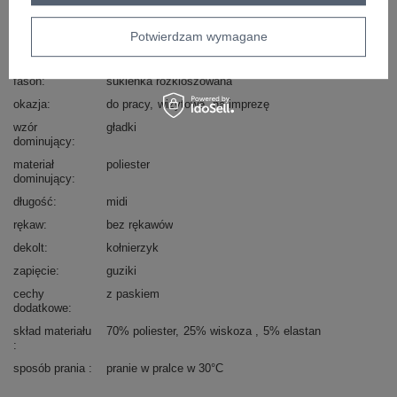
Kod produktu
IT-SK-21558.86
Marka
RUE PARIS
Potwierdzam wymagane
typ produktu
sukienka elegancka
fason
sukienka rozkloszowana
okazja
do pracy
wizytowe
na imprezę
wzór
gładki
dominujący
materiał
poliester
dominujący
długość
midi
rękaw
bez rękawów
dekolt
kołnierzyk
zapięcie
guziki
cechy
z paskiem
dodatkowe
skład materiału
70% poliester
25% wiskoza
5% elastan
sposób prania
pranie w pralce w 30°C